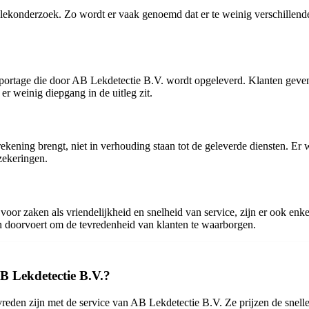
lekonderzoek. Zo wordt er vaak genoemd dat er te weinig verschillende
portage die door AB Lekdetectie B.V. wordt opgeleverd. Klanten geven a
r weinig diepgang in de uitleg zit.
kening brengt, niet in verhouding staan tot de geleverde diensten. Er
zekeringen.
r zaken als vriendelijkheid en snelheid van service, zijn er ook enkel
en doorvoert om de tevredenheid van klanten te waarborgen.
B Lekdetectie B.V.?
evreden zijn met de service van AB Lekdetectie B.V. Ze prijzen de sne