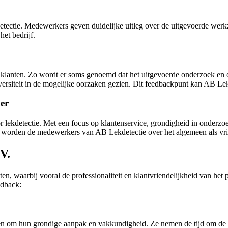
etectie. Medewerkers geven duidelijke uitleg over de uitgevoerde wer
het bedrijf.
van klanten. Zo wordt er soms genoemd dat het uitgevoerde onderzoek en
rsiteit in de mogelijke oorzaken gezien. Dit feedbackpunt kan AB Lekd
er
or lekdetectie. Met een focus op klantenservice, grondigheid in onderzo
f en worden de medewerkers van AB Lekdetectie over het algemeen als vr
V.
ten, waarbij vooral de professionaliteit en klantvriendelijkheid van h
edback:
 om hun grondige aanpak en vakkundigheid. Ze nemen de tijd om de le