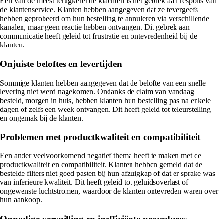
Een van de meest terugkerende klachten is het gebrek aan respons van
de klantenservice. Klanten hebben aangegeven dat ze tevergeefs
hebben geprobeerd om hun bestelling te annuleren via verschillende
kanalen, maar geen reactie hebben ontvangen. Dit gebrek aan
communicatie heeft geleid tot frustratie en ontevredenheid bij de
klanten.
Onjuiste beloftes en levertijden
Sommige klanten hebben aangegeven dat de belofte van een snelle
levering niet werd nagekomen. Ondanks de claim van vandaag
besteld, morgen in huis, hebben klanten hun bestelling pas na enkele
dagen of zelfs een week ontvangen. Dit heeft geleid tot teleurstelling
en ongemak bij de klanten.
Problemen met productkwaliteit en compatibiliteit
Een ander veelvoorkomend negatief thema heeft te maken met de
productkwaliteit en compatibiliteit. Klanten hebben gemeld dat de
bestelde filters niet goed pasten bij hun afzuigkap of dat er sprake was
van inferieure kwaliteit. Dit heeft geleid tot geluidsoverlast of
ongewenste luchtstromen, waardoor de klanten ontevreden waren over
hun aankoop.
Onnodige verspilling en inefficiënte procedures