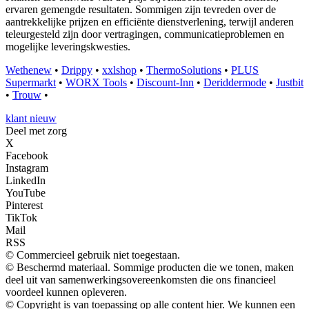
ervaren gemengde resultaten. Sommigen zijn tevreden over de
aantrekkelijke prijzen en efficiënte dienstverlening, terwijl anderen
teleurgesteld zijn door vertragingen, communicatieproblemen en
mogelijke leveringskwesties.
Wethenew
•
Drippy
•
xxlshop
•
ThermoSolutions
•
PLUS
Supermarkt
•
WORX Tools
•
Discount-Inn
•
Deriddermode
•
Justbit
•
Trouw
•
klant nieuw
Deel met zorg
X
Facebook
Instagram
LinkedIn
YouTube
Pinterest
TikTok
Mail
RSS
© Commercieel gebruik niet toegestaan.
© Beschermd materiaal. Sommige producten die we tonen, maken
deel uit van samenwerkingsovereenkomsten die ons financieel
voordeel kunnen opleveren.
© Copyright is van toepassing op alle content hier. We kunnen een