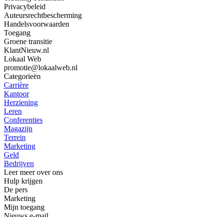
Privacybeleid
Auteursrechtbescherming
Handelsvoorwaarden
Toegang
Groene transitie
KlantNieuw.nl
Lokaal Web
promotie@lokaalweb.nl
Categorieën
Carrière
Kantoor
Herziening
Leren
Conferenties
Magazijn
Terrein
Marketing
Geld
Bedrijven
Leer meer over ons
Hulp krijgen
De pers
Marketing
Mijn toegang
Nieuws e-mail