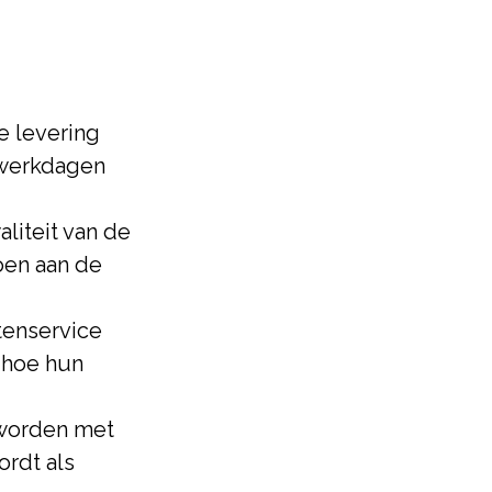
e levering
 werkdagen
aliteit van de
oen aan de
tenservice
 hoe hun
 worden met
ordt als