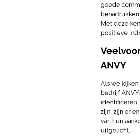
goede communi
benadrukken d
Met deze ken
positieve indr
Veelvoo
ANVY
Als we kijke
bedrijf ANVY
identificeren
zijn, zijn er
van hun aank
uitgelicht.