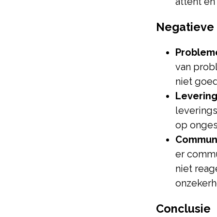
attent en
Negatieve 
Problem
van prob
niet goed
Levering
levering
op ongesc
Communi
er commu
niet reag
onzekerhe
Conclusie