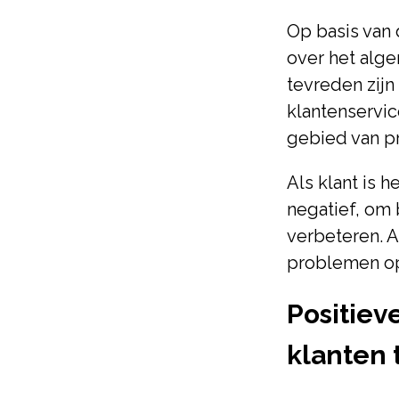
Op basis van
over het alg
tevreden zijn
klantenservic
gebied van pr
Als klant is h
negatief, om 
verbeteren. A
problemen op 
Positiev
klanten