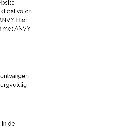
ebsite
jkt dat velen
ANVY. Hier
en met ANVY
n
 ontvangen
zorgvuldig
 in de