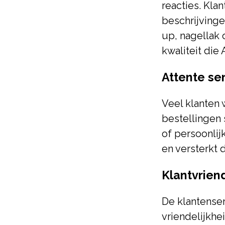
reacties. Kl
beschrijvinge
up, nagellak 
kwaliteit die
Attente se
Veel klanten
bestellingen 
of persoonlijk
en versterkt d
Klantvrien
De klantense
vriendelijkhe