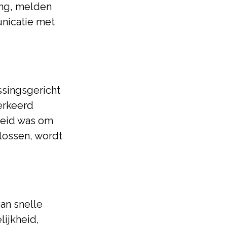
ing, melden
nicatie met
ssingsgericht
verkeerd
reid was om
lossen, wordt
an snelle
lijkheid,