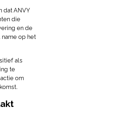
en dat ANVY
nten die
vering en de
t name op het
itief als
ing te
 actie om
ekomst.
akt