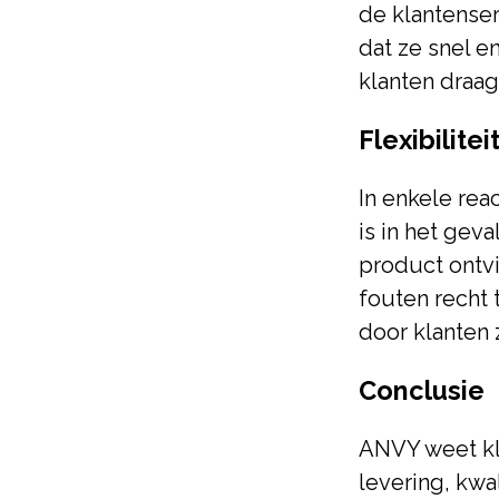
de klantenser
dat ze snel 
klanten draag
Flexibilite
In enkele rea
is in het gev
product ontv
fouten recht 
door klanten
Conclusie
ANVY weet kla
levering, kwa