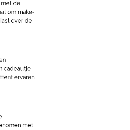
 met de
gaat om make-
iast over de
den
in cadeautje
attent ervaren
e
pgenomen met