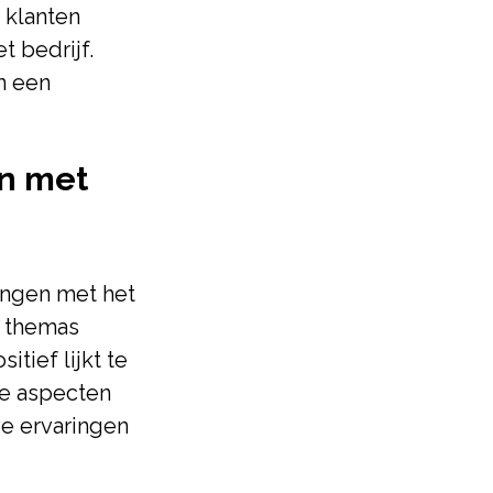
 klanten
 bedrijf.
n een
n met
ingen met het
e themas
tief lijkt te
lde aspecten
e ervaringen