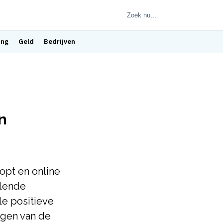
ing
Geld
Bedrijven
n
opt en online
llende
le positieve
jgen van de