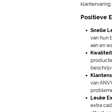
klantervaring
Positieve 
Snelle L
van hun 
aan en w
Kwalitei
producte
beschrijv
Klantens
van ANVY
probleme
Leuke Ex
extra cad