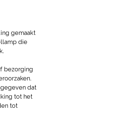
ding gemaakt
ellamp die
k.
of bezorging
eroorzaken.
ngegeven dat
ing tot het
den tot