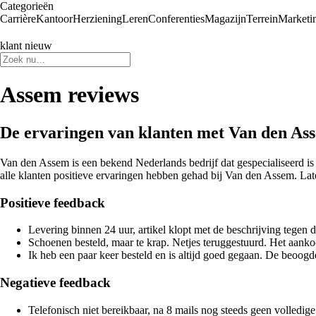
Categorieën
Carrière
Kantoor
Herziening
Leren
Conferenties
Magazijn
Terrein
Marketi
klant nieuw
Assem reviews
De ervaringen van klanten met Van den As
Van den Assem is een bekend Nederlands bedrijf dat gespecialiseerd is 
alle klanten positieve ervaringen hebben gehad bij Van den Assem. Lat
Positieve feedback
Levering binnen 24 uur, artikel klopt met de beschrijving tegen 
Schoenen besteld, maar te krap. Netjes teruggestuurd. Het aan
Ik heb een paar keer besteld en is altijd goed gegaan. De beoogd
Negatieve feedback
Telefonisch niet bereikbaar, na 8 mails nog steeds geen volledige