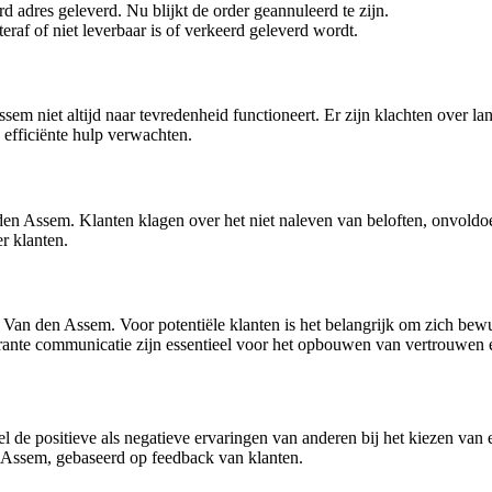
 adres geleverd. Nu blijkt de order geannuleerd te zijn.
teraf of niet leverbaar is of verkeerd geleverd wordt.
ssem niet altijd naar tevredenheid functioneert. Er zijn klachten over 
n efficiënte hulp verwachten.
en Assem. Klanten klagen over het niet naleven van beloften, onvoldoe
r klanten.
et Van den Assem. Voor potentiële klanten is het belangrijk om zich bew
rante communicatie zijn essentieel voor het opbouwen van vertrouwen en 
el de positieve als negatieve ervaringen van anderen bij het kiezen v
 Assem, gebaseerd op feedback van klanten.