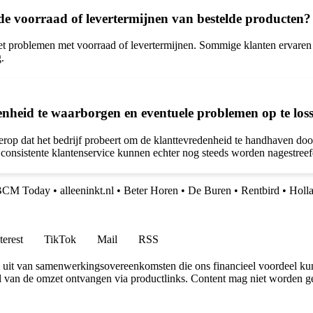
e voorraad of levertermijnen van bestelde producten?
et problemen met voorraad of levertermijnen. Sommige klanten ervaren 
.
nheid te waarborgen en eventuele problemen op te los
op dat het bedrijf probeert om de klanttevredenheid te handhaven door
consistente klantenservice kunnen echter nog steeds worden nagestreef
BCM Today
•
alleeninkt.nl
•
Beter Horen
•
De Buren
•
Rentbird
•
Holl
terest
TikTok
Mail
RSS
uit van samenwerkingsovereenkomsten die ons financieel voordeel ku
l van de omzet ontvangen via productlinks. Content mag niet worden ge