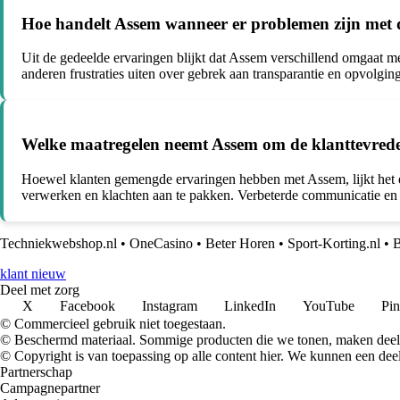
Hoe handelt Assem wanneer er problemen zijn met d
Uit de gedeelde ervaringen blijkt dat Assem verschillend omgaat m
anderen frustraties uiten over gebrek aan transparantie en opvolging
Welke maatregelen neemt Assem om de klanttevrede
Hoewel klanten gemengde ervaringen hebben met Assem, lijkt het er
verwerken en klachten aan te pakken. Verbeterde communicatie en 
Techniekwebshop.nl
•
OneCasino
•
Beter Horen
•
Sport-Korting.nl
•
klant nieuw
Deel met zorg
X
Facebook
Instagram
LinkedIn
YouTube
Pin
© Commercieel gebruik niet toegestaan.
© Beschermd materiaal. Sommige producten die we tonen, maken deel 
© Copyright is van toepassing op alle content hier. We kunnen een dee
Partnerschap
Campagnepartner