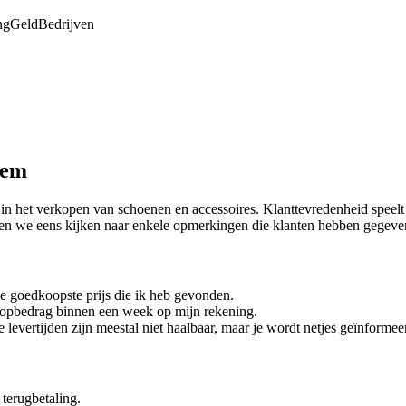
ng
Geld
Bedrijven
sem
in het verkopen van schoenen en accessoires. Klanttevredenheid speelt e
en we eens kijken naar enkele opmerkingen die klanten hebben gegeven 
de goedkoopste prijs die ik heb gevonden.
koopbedrag binnen een week op mijn rekening.
e levertijden zijn meestal niet haalbaar, maar je wordt netjes geïnform
 terugbetaling.