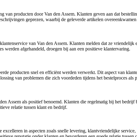
ring van producten door Van den Assem. Klanten geven aan dat bestelli
schrijvingen geprezen, waarbij de geleverde artikelen overeenkwamen
e klantenservice van Van den Assem. Klanten melden dat ze vriendelijk 
ies werden afgehandeld, droegen bij aan een positieve klantervaring.
rde producten snel en efficiënt werden verwerkt. Dit aspect van klanten
lossing van problemen die zich voordeden tijdens het bestelproces als p
den Assem als positief benoemd. Klanten die regelmatig bij het bedrijf 
eve relatie tussen klant en bedrijf.
 excelleren in aspecten zoals snelle levering, klantvriendelijke service
itieve reputatie onder klanten en bevorderen een goede relatie tussen 