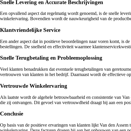
Snelle Levering en Accurate Beschrijvingen
Een opvallend aspect dat regelmatig wordt genoemd, is de snelle leve
winkelervaring. Bovendien wordt de nauwkeurigheid van de productbe
Klantvriendelijke Service
Een ander aspect dat in positieve beoordelingen naar voren komt, is d
bestellingen. De snelheid en effectiviteit waarmee klantenservicekwest
Snelle Terugbetaling en Probleemoplossing
Veel klanten benadrukken dat eventuele terugbetalingen van geretournee
vertrouwen van klanten in het bedrijf. Daarnaast wordt de effectieve op
Vertrouwde Winkelervaring
Als laatste wordt de algehele betrouwbaarheid en consistentie van Van 
die zij ontvangen. Dit gevoel van vertrouwdheid draagt bij aan een positi
Conclusie
Op basis van de positieve ervaringen van klanten lijkt Van den Assem te
winkelervaring. Deze factoren dragen bij aan het opbouwen van een pos