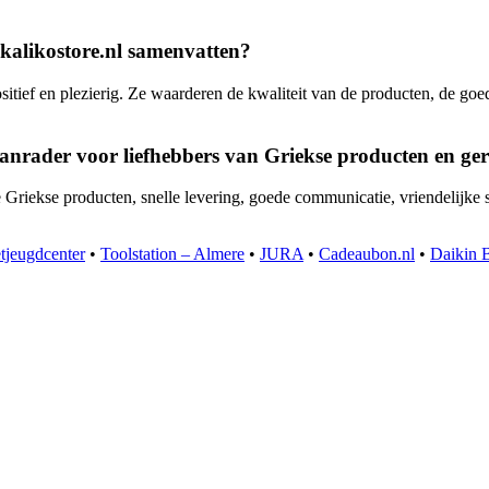
akalikostore.nl samenvatten?
sitief en plezierig. Ze waarderen de kwaliteit van de producten, de goe
aanrader voor liefhebbers van Griekse producten en ge
Griekse producten, snelle levering, goede communicatie, vriendelijke 
tjeugdcenter
•
Toolstation – Almere
•
JURA
•
Cadeaubon.nl
•
Daikin 