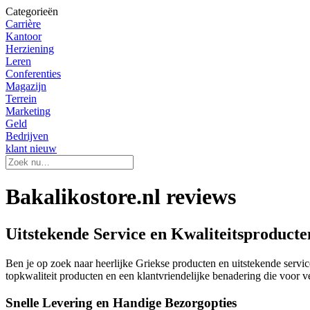
Categorieën
Carrière
Kantoor
Herziening
Leren
Conferenties
Magazijn
Terrein
Marketing
Geld
Bedrijven
klant nieuw
Bakalikostore.nl reviews
Uitstekende Service en Kwaliteitsproducten
Ben je op zoek naar heerlijke Griekse producten en uitstekende servi
topkwaliteit producten en een klantvriendelijke benadering die voor ve
Snelle Levering en Handige Bezorgopties