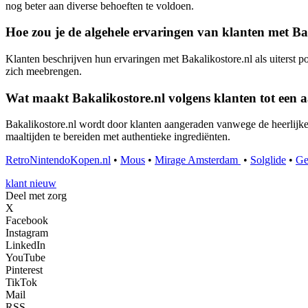
nog beter aan diverse behoeften te voldoen.
Hoe zou je de algehele ervaringen van klanten met B
Klanten beschrijven hun ervaringen met Bakalikostore.nl als uiterst po
zich meebrengen.
Wat maakt Bakalikostore.nl volgens klanten tot een 
Bakalikostore.nl wordt door klanten aangeraden vanwege de heerlijke 
maaltijden te bereiden met authentieke ingrediënten.
RetroNintendoKopen.nl
•
Mous
•
Mirage Amsterdam
•
Solglide
•
Ge
klant nieuw
Deel met zorg
X
Facebook
Instagram
LinkedIn
YouTube
Pinterest
TikTok
Mail
RSS