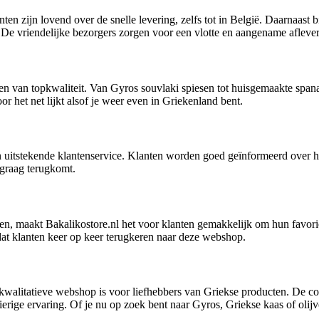
nten zijn lovend over de snelle levering, zelfs tot in België. Daarnaast
. De vriendelijke bezorgers zorgen voor een vlotte en aangename aflever
en van topkwaliteit. Van Gyros souvlaki spiesen tot huisgemaakte spana
r het net lijkt alsof je weer even in Griekenland bent.
n uitstekende klantenservice. Klanten worden goed geïnformeerd over hu
 graag terugkomt.
en, maakt Bakalikostore.nl het voor klanten gemakkelijk om hun favori
dat klanten keer op keer terugkeren naar deze webshop.
kwalitatieve webshop is voor liefhebbers van Griekse producten. De co
rige ervaring. Of je nu op zoek bent naar Gyros, Griekse kaas of olijven