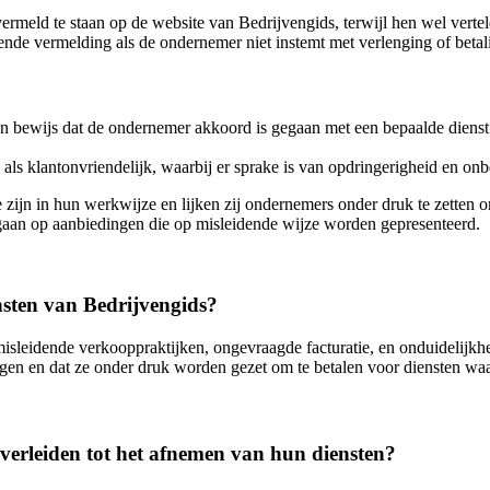
rmeld te staan op de website van Bedrijvengids, terwijl hen wel vertel
de vermelding als de ondernemer niet instemt met verlenging of betal
an bewijs dat de ondernemer akkoord is gegaan met een bepaalde diens
s klantonvriendelijk, waarbij er sprake is van opdringerigheid en on
te zijn in hun werkwijze en lijken zij ondernemers onder druk te zetten
e gaan op aanbiedingen die op misleidende wijze worden gepresenteerd.
nsten van Bedrijvengids?
sleidende verkooppraktijken, ongevraagde facturatie, en onduidelijkhe
gen en dat ze onder druk worden gezet om te betalen voor diensten wa
verleiden tot het afnemen van hun diensten?