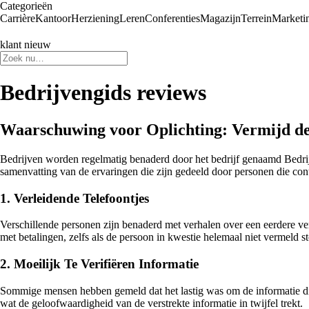
Categorieën
Carrière
Kantoor
Herziening
Leren
Conferenties
Magazijn
Terrein
Marketi
klant nieuw
Bedrijvengids reviews
Waarschuwing voor Oplichting: Vermijd de
Bedrijven worden regelmatig benaderd door het bedrijf genaamd Bedrij
samenvatting van de ervaringen die zijn gedeeld door personen die co
1. Verleidende Telefoontjes
Verschillende personen zijn benaderd met verhalen over een eerdere ve
met betalingen, zelfs als de persoon in kwestie helemaal niet vermeld st
2. Moeilijk Te Verifiëren Informatie
Sommige mensen hebben gemeld dat het lastig was om de informatie die 
wat de geloofwaardigheid van de verstrekte informatie in twijfel trekt.