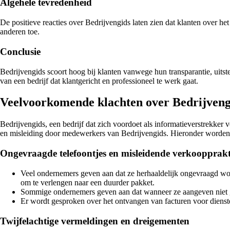
Algehele tevredenheid
De positieve reacties over Bedrijvengids laten zien dat klanten over he
anderen toe.
Conclusie
Bedrijvengids scoort hoog bij klanten vanwege hun transparantie, uitst
van een bedrijf dat klantgericht en professioneel te werk gaat.
Veelvoorkomende klachten over Bedrijvengi
Bedrijvengids, een bedrijf dat zich voordoet als informatieverstrekker vo
en misleiding door medewerkers van Bedrijvengids. Hieronder worde
Ongevraagde telefoontjes en misleidende verkoopprakt
Veel ondernemers geven aan dat ze herhaaldelijk ongevraagd wo
om te verlengen naar een duurder pakket.
Sommige ondernemers geven aan dat wanneer ze aangeven niet geï
Er wordt gesproken over het ontvangen van facturen voor diens
Twijfelachtige vermeldingen en dreigementen