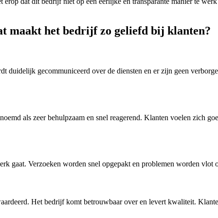
het erop dat dit bedrijf niet op een eerlijke en transparante manier te
 maakt het bedrijf zo geliefd bij klanten?
dt duidelijk gecommuniceerd over de diensten en er zijn geen verborgen
enoemd als zeer behulpzaam en snel reagerend. Klanten voelen zich goe
 werk gaat. Verzoeken worden snel opgepakt en problemen worden vlot op
rdeerd. Het bedrijf komt betrouwbaar over en levert kwaliteit. Klante