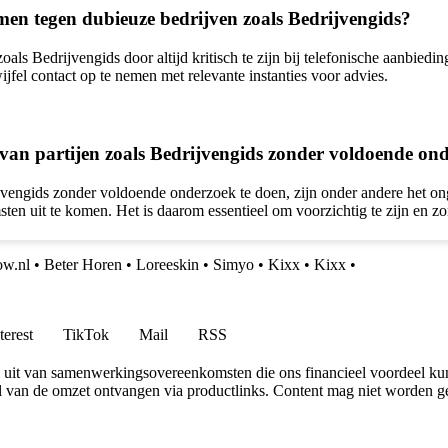
men tegen dubieuze bedrijven zoals Bedrijvengids?
ls Bedrijvengids door altijd kritisch te zijn bij telefonische aanbiedin
ijfel contact op te nemen met relevante instanties voor advies.
 van partijen zoals Bedrijvengids zonder voldoende on
jvengids zonder voldoende onderzoek te doen, zijn onder andere het on
n uit te komen. Het is daarom essentieel om voorzichtig te zijn en zo
ow.nl
•
Beter Horen
•
Loreeskin
•
Simyo
•
Kixx
•
Kixx
•
terest
TikTok
Mail
RSS
uit van samenwerkingsovereenkomsten die ons financieel voordeel ku
l van de omzet ontvangen via productlinks. Content mag niet worden ge