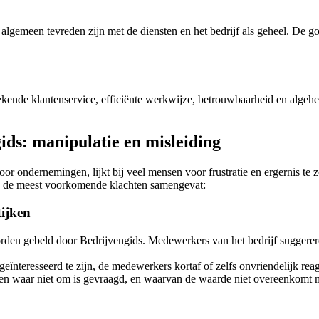
t algemeen tevreden zijn met de diensten en het bedrijf als geheel. De g
ekende klantenservice, efficiënte werkwijze, betrouwbaarheid en algehe
ds: manipulatie en misleiding
or ondernemingen, lijkt bij veel mensen voor frustratie en ergernis te zo
n de meest voorkomende klachten samengevat:
ijken
rden gebeld door Bedrijvengids. Medewerkers van het bedrijf suggerer
nteresseerd te zijn, de medewerkers kortaf of zelfs onvriendelijk re
ten waar niet om is gevraagd, en waarvan de waarde niet overeenkomt m