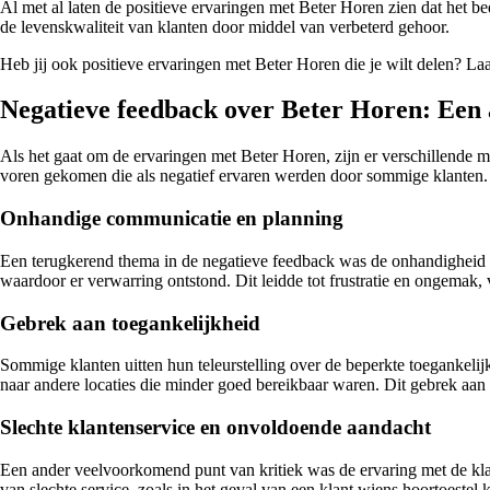
Al met al laten de positieve ervaringen met Beter Horen zien dat het be
de levenskwaliteit van klanten door middel van verbeterd gehoor.
Heb jij ook positieve ervaringen met Beter Horen die je wilt delen? La
Negatieve feedback over Beter Horen: Een
Als het gaat om de ervaringen met Beter Horen, zijn er verschillende m
voren gekomen die als negatief ervaren werden door sommige klanten.
Onhandige communicatie en planning
Een terugkerend thema in de negatieve feedback was de onhandigheid r
waardoor er verwarring ontstond. Dit leidde tot frustratie en ongemak
Gebrek aan toegankelijkheid
Sommige klanten uitten hun teleurstelling over de beperkte toegankeli
naar andere locaties die minder goed bereikbaar waren. Dit gebrek aan
Slechte klantenservice en onvoldoende aandacht
Een ander veelvoorkomend punt van kritiek was de ervaring met de kla
van slechte service, zoals in het geval van een klant wiens hoortoestel