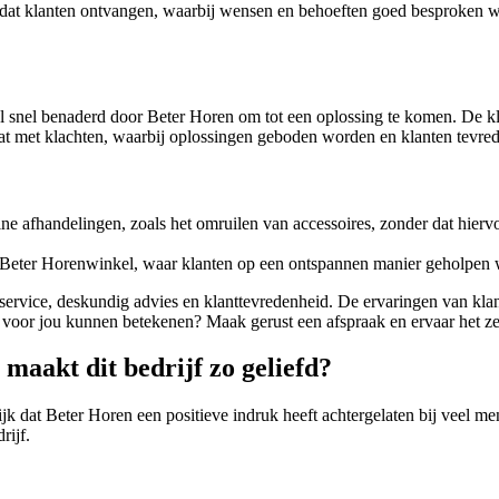
 dat klanten ontvangen, waarbij wensen en behoeften goed besproken wo
l snel benaderd door Beter Horen om tot een oplossing te komen. De kla
at met klachten, waarbij oplossingen geboden worden en klanten tevred
e afhandelingen, zoals het omruilen van accessoires, zonder dat hierv
e Beter Horenwinkel, waar klanten op een ontspannen manier geholpen 
e service, deskundig advies en klanttevredenheid. De ervaringen van klan
 voor jou kunnen betekenen? Maak gerust een afspraak en ervaar het ze
maakt dit bedrijf zo geliefd?
lijk dat Beter Horen een positieve indruk heeft achtergelaten bij veel
rijf.