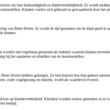
rezen om hun deskundigheid en klantvriendelijkheid. Er wordt melding
hoortoestellen. Klanten voelen zich gehoord en gewaardeerd door het pr
ering van Beter Horen. Er wordt de tijd genomen om de klant goed te 
de klanten.
ren worden met regelmaat genoemd als redenen waarom klanten tevreden
g bij het aanmeten en afstellen van de hoortoestellen.
an Beter Horen hebben gekregen. Ze beschrijven hoe hun gehoor aanzienl
mist, zoals vogelgezang en muziek, wordt als waardevol ervaren.
ocus op klanttevredenheid. Klachten worden serieus genomen en er wor
het bedrijf.