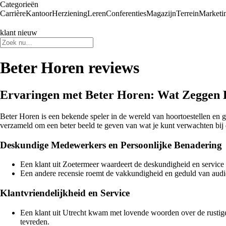
Categorieën
Carrière
Kantoor
Herziening
Leren
Conferenties
Magazijn
Terrein
Marketi
klant nieuw
Beter Horen reviews
Ervaringen met Beter Horen: Wat Zeggen 
Beter Horen is een bekende speler in de wereld van hoortoestellen en 
verzameld om een beter beeld te geven van wat je kunt verwachten bij d
Deskundige Medewerkers en Persoonlijke Benadering
Een klant uit Zoetermeer waardeert de deskundigheid en servic
Een andere recensie roemt de vakkundigheid en geduld van audic
Klantvriendelijkheid en Service
Een klant uit Utrecht kwam met lovende woorden over de rustige e
tevreden.