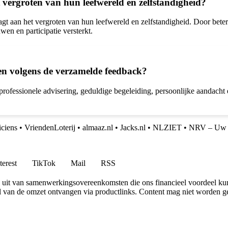
 vergroten van hun leefwereld en zelfstandigheid?
agt aan het vergroten van hun leefwereld en zelfstandigheid. Door beter
en en participatie versterkt.
ren volgens de verzamelde feedback?
rofessionele advisering, geduldige begeleiding, persoonlijke aandacht 
iciens
•
VriendenLoterij
•
almaaz.nl
•
Jacks.nl
•
NLZIET
•
NRV – Uw ro
terest
TikTok
Mail
RSS
uit van samenwerkingsovereenkomsten die ons financieel voordeel ku
l van de omzet ontvangen via productlinks. Content mag niet worden ge