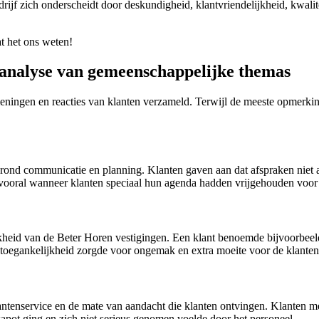
drijf zich onderscheidt door deskundigheid, klantvriendelijkheid, kwalit
at het ons weten!
 analyse van gemeenschappelijke themas
eningen en reacties van klanten verzameld. Terwijl de meeste opmerking
ond communicatie en planning. Klanten gaven aan dat afspraken niet a
, vooral wanneer klanten speciaal hun agenda hadden vrijgehouden voor
jkheid van de Beter Horen vestigingen. Een klant benoemde bijvoorbeel
 toegankelijkheid zorgde voor ongemak en extra moeite voor de klanten
ntenservice en de mate van aandacht die klanten ontvingen. Klanten me
 kapot ging en zich niet serieus genomen voelde door het personeel.