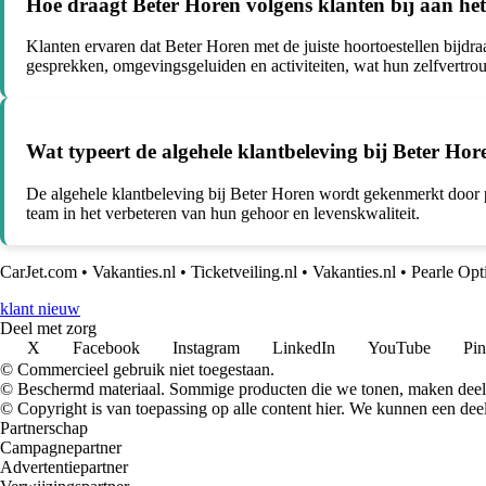
Hoe draagt Beter Horen volgens klanten bij aan het
Klanten ervaren dat Beter Horen met de juiste hoortoestellen bijdra
gesprekken, omgevingsgeluiden en activiteiten, wat hun zelfvertrouw
Wat typeert de algehele klantbeleving bij Beter Ho
De algehele klantbeleving bij Beter Horen wordt gekenmerkt door p
team in het verbeteren van hun gehoor en levenskwaliteit.
CarJet.com
•
Vakanties.nl
•
Ticketveiling.nl
•
Vakanties.nl
•
Pearle Opt
klant nieuw
Deel met zorg
X
Facebook
Instagram
LinkedIn
YouTube
Pin
© Commercieel gebruik niet toegestaan.
© Beschermd materiaal. Sommige producten die we tonen, maken deel 
© Copyright is van toepassing op alle content hier. We kunnen een dee
Partnerschap
Campagnepartner
Advertentiepartner