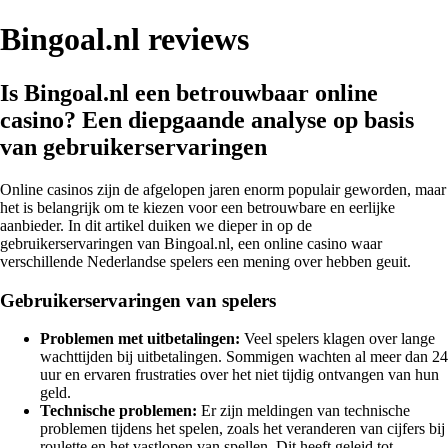
Bingoal.nl reviews
Is Bingoal.nl een betrouwbaar online
casino? Een diepgaande analyse op basis
van gebruikerservaringen
Online casinos zijn de afgelopen jaren enorm populair geworden, maar
het is belangrijk om te kiezen voor een betrouwbare en eerlijke
aanbieder. In dit artikel duiken we dieper in op de
gebruikerservaringen van Bingoal.nl, een online casino waar
verschillende Nederlandse spelers een mening over hebben geuit.
Gebruikerservaringen van spelers
Problemen met uitbetalingen:
Veel spelers klagen over lange
wachttijden bij uitbetalingen. Sommigen wachten al meer dan 24
uur en ervaren frustraties over het niet tijdig ontvangen van hun
geld.
Technische problemen:
Er zijn meldingen van technische
problemen tijdens het spelen, zoals het veranderen van cijfers bij
roulette en het vastlopen van spellen. Dit heeft geleid tot