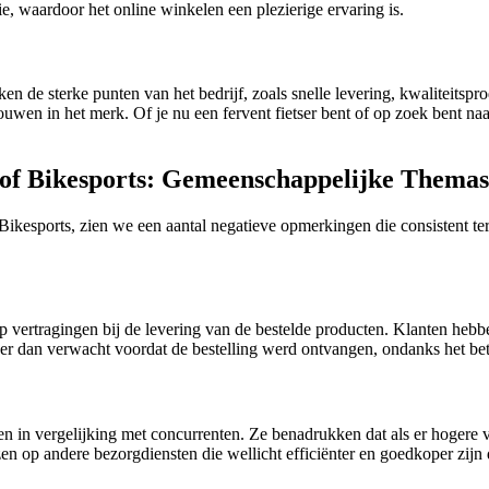
 waardoor het online winkelen een plezierige ervaring is.
de sterke punten van het bedrijf, zoals snelle levering, kwaliteitspro
trouwen in het merk. Of je nu een fervent fietser bent of op zoek ben
of Bikesports: Gemeenschappelijke Themas
esports, zien we een aantal negatieve opmerkingen die consistent teru
p vertragingen bij de levering van de bestelde producten. Klanten heb
nger dan verwacht voordat de bestelling werd ontvangen, ondanks het be
 in vergelijking met concurrenten. Ze benadrukken dat als er hogere 
jzen op andere bezorgdiensten die wellicht efficiënter en goedkoper z