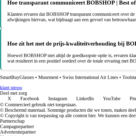
Hoe transparant communiceert BOBSHOP | Best of Bi
Klanten ervaren dat BOBSHOP transparant communiceert over de sta
afwijkingen hiervan, wat bijdraagt aan een gevoel van betrouwbaar
Hoe zit het met de prijs-kwaliteitverhouding bij B
Hoewel BOBSHOP niet altijd de goedkoopste optie is, ervaren klanten 
wat resulteert in een positief oordeel over de totale ervaring met
SmartBuyGlasses
•
Musement
•
Swiss International Air Lines
•
Toolst
klant nieuw
Deel met zorg
X
Facebook
Instagram
LinkedIn
YouTube
Pin
© Commercieel gebruik niet toegestaan.
© Beschermd materiaal. Sommige producten die we tonen, maken deel 
© Copyright is van toepassing op alle content hier. We kunnen een dee
Partnerschap
Campagnepartner
Advertentiepartner