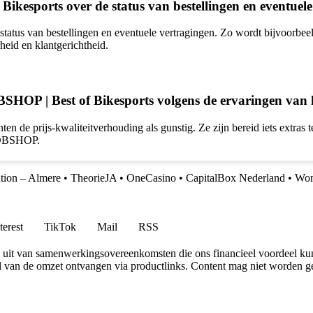
kesports over de status van bestellingen en eventuele
tus van bestellingen en eventuele vertragingen. Zo wordt bijvoorbeel
heid en klantgerichtheid.
OBSHOP | Best of Bikesports volgens de ervaringen van
de prijs-kwaliteitverhouding als gunstig. Ze zijn bereid iets extras te 
 BOBSHOP.
ation – Almere
•
TheorieJA
•
OneCasino
•
CapitalBox Nederland
•
Won
terest
TikTok
Mail
RSS
uit van samenwerkingsovereenkomsten die ons financieel voordeel ku
l van de omzet ontvangen via productlinks. Content mag niet worden ge