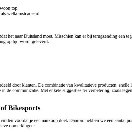
gewoon top.
eg als welkomstcadeau!
omdat het naar Duitsland moet. Misschien kan er bij terugzending een
ing op tijd wordt geleverd.
eld door klanten. De combinatie van kwalitatieve producten, snelle le
tie in de communicatie. Met enkele suggesties ter verbetering, zoals t
of Bikesports
ijf vinden voordat je een aankoop doet. Daarom hebben we een aantal p
tieve opmerkingen: