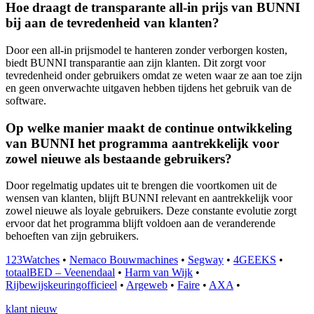
Hoe draagt de transparante all-in prijs van BUNNI
bij aan de tevredenheid van klanten?
Door een all-in prijsmodel te hanteren zonder verborgen kosten,
biedt BUNNI transparantie aan zijn klanten. Dit zorgt voor
tevredenheid onder gebruikers omdat ze weten waar ze aan toe zijn
en geen onverwachte uitgaven hebben tijdens het gebruik van de
software.
Op welke manier maakt de continue ontwikkeling
van BUNNI het programma aantrekkelijk voor
zowel nieuwe als bestaande gebruikers?
Door regelmatig updates uit te brengen die voortkomen uit de
wensen van klanten, blijft BUNNI relevant en aantrekkelijk voor
zowel nieuwe als loyale gebruikers. Deze constante evolutie zorgt
ervoor dat het programma blijft voldoen aan de veranderende
behoeften van zijn gebruikers.
123Watches
•
Nemaco Bouwmachines
•
Segway
•
4GEEKS
•
totaalBED – Veenendaal
•
Harm van Wijk
•
Rijbewijskeuringofficieel
•
Argeweb
•
Faire
•
AXA
•
klant nieuw