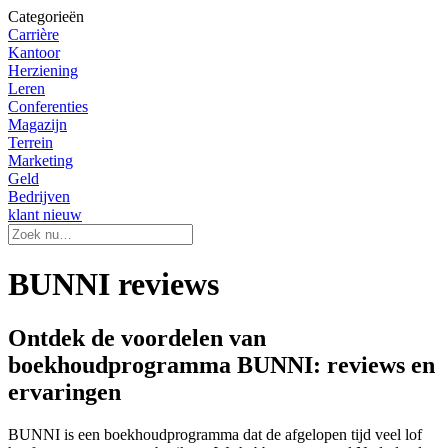
Categorieën
Carrière
Kantoor
Herziening
Leren
Conferenties
Magazijn
Terrein
Marketing
Geld
Bedrijven
klant nieuw
BUNNI reviews
Ontdek de voordelen van
boekhoudprogramma BUNNI: reviews en
ervaringen
BUNNI is een boekhoudprogramma dat de afgelopen tijd veel lof