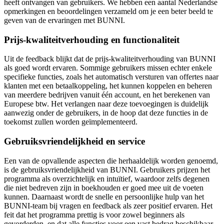
heeft ontvangen van gebruikers. We hebben een aantal Nederlandse
opmerkingen en beoordelingen verzameld om je een beter beeld te
geven van de ervaringen met BUNNI.
Prijs-kwaliteitverhouding en functionaliteit
Uit de feedback blijkt dat de prijs-kwaliteitverhouding van BUNNI
als goed wordt ervaren. Sommige gebruikers missen echter enkele
specifieke functies, zoals het automatisch versturen van offertes naar
klanten met een betaalkoppeling, het kunnen koppelen en beheren
van meerdere bedrijven vanuit één account, en het berekenen van
Europese btw. Het verlangen naar deze toevoegingen is duidelijk
aanwezig onder de gebruikers, in de hoop dat deze functies in de
toekomst zullen worden geïmplementeerd.
Gebruiksvriendelijkheid en service
Een van de opvallende aspecten die herhaaldelijk worden genoemd,
is de gebruiksvriendelijkheid van BUNNI. Gebruikers prijzen het
programma als overzichtelijk en intuïtief, waardoor zelfs degenen
die niet bedreven zijn in boekhouden er goed mee uit de voeten
kunnen. Daarnaast wordt de snelle en persoonlijke hulp van het
BUNNI-team bij vragen en feedback als zeer positief ervaren. Het
feit dat het programma prettig is voor zowel beginners als
gevorderden, en dat alle functies voor een vast bedrag beschikbaar