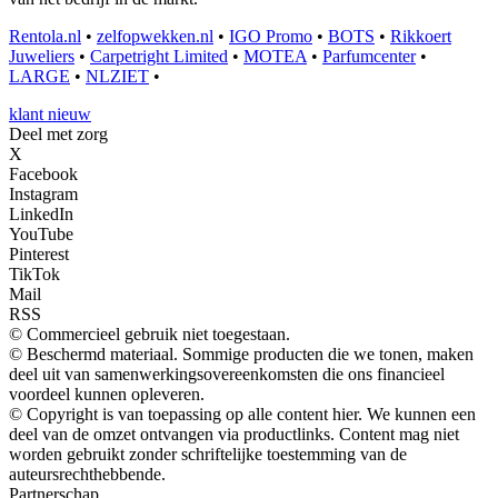
Rentola.nl
•
zelfopwekken.nl
•
IGO Promo
•
BOTS
•
Rikkoert
Juweliers
•
Carpetright Limited
•
MOTEA
•
Parfumcenter
•
LARGE
•
NLZIET
•
klant nieuw
Deel met zorg
X
Facebook
Instagram
LinkedIn
YouTube
Pinterest
TikTok
Mail
RSS
© Commercieel gebruik niet toegestaan.
© Beschermd materiaal. Sommige producten die we tonen, maken
deel uit van samenwerkingsovereenkomsten die ons financieel
voordeel kunnen opleveren.
© Copyright is van toepassing op alle content hier. We kunnen een
deel van de omzet ontvangen via productlinks. Content mag niet
worden gebruikt zonder schriftelijke toestemming van de
auteursrechthebbende.
Partnerschap