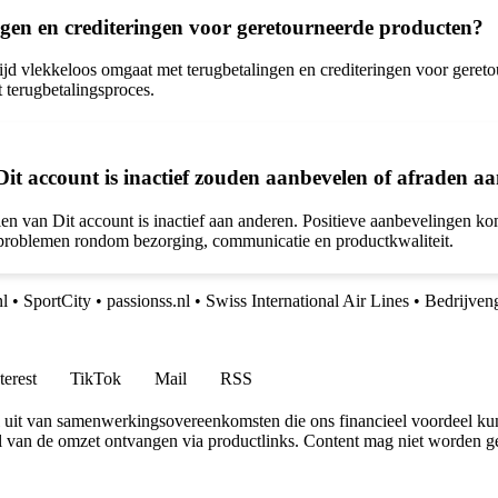
ingen en crediteringen voor geretourneerde producten?
t altijd vlekkeloos omgaat met terugbetalingen en crediteringen voor ge
 terugbetalingsproces.
t account is inactief zouden aanbevelen of afraden a
n van Dit account is inactief aan anderen. Positieve aanbevelingen kom
t problemen rondom bezorging, communicatie en productkwaliteit.
l
•
SportCity
•
passionss.nl
•
Swiss International Air Lines
•
Bedrijven
terest
TikTok
Mail
RSS
uit van samenwerkingsovereenkomsten die ons financieel voordeel ku
l van de omzet ontvangen via productlinks. Content mag niet worden ge