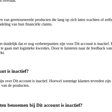
n overlaat.
ngen van geretourneerde producten die lang op zich laten wachten of ze
deling van hun financiële claims.
et duidelijk dat er nog verbeterpunten zijn voor Dit account is inacti
te gaan met logistieke kwesties. Door te luisteren naar de feedback van 
kt.
nt is inactief?
n over Dit account is inactief. Hoewel sommige klanten tevreden zijn ov
t van de producten.
ten benoemen bij Dit account is inactief?