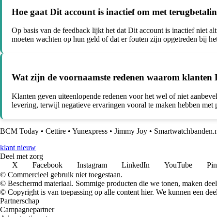
Hoe gaat Dit account is inactief om met terugbetal
Op basis van de feedback lijkt het dat Dit account is inactief nie
moeten wachten op hun geld of dat er fouten zijn opgetreden bij het
Wat zijn de voornaamste redenen waarom klanten Di
Klanten geven uiteenlopende redenen voor het wel of niet aanbevele
levering, terwijl negatieve ervaringen vooral te maken hebben me
BCM Today
•
Cettire
•
Yunexpress
•
Jimmy Joy
•
Smartwatchbanden.n
klant nieuw
Deel met zorg
X
Facebook
Instagram
LinkedIn
YouTube
Pin
© Commercieel gebruik niet toegestaan.
© Beschermd materiaal. Sommige producten die we tonen, maken deel 
© Copyright is van toepassing op alle content hier. We kunnen een dee
Partnerschap
Campagnepartner