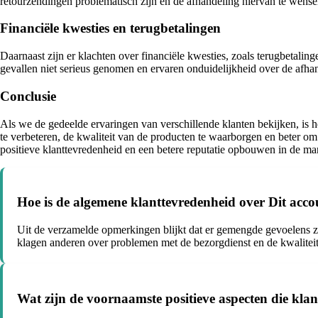
retourzendingen problematisch zijn en de afhandeling hiervan te wense
Financiële kwesties en terugbetalingen
Daarnaast zijn er klachten over financiële kwesties, zoals terugbetali
gevallen niet serieus genomen en ervaren onduidelijkheid over de afhan
Conclusie
Als we de gedeelde ervaringen van verschillende klanten bekijken, is h
te verbeteren, de kwaliteit van de producten te waarborgen en beter om 
positieve klanttevredenheid en een betere reputatie opbouwen in de mar
Hoe is de algemene klanttevredenheid over Dit accou
Uit de verzamelde opmerkingen blijkt dat er gemengde gevoelens zij
klagen anderen over problemen met de bezorgdienst en de kwalitei
Wat zijn de voornaamste positieve aspecten die klan