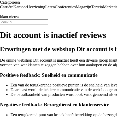
Categorieën
Carrière
Kantoor
Herziening
Leren
Conferenties
Magazijn
Terrein
Marketi
klant nieuw
Dit account is inactief reviews
Ervaringen met de webshop Dit account is 
De online webshop Dit account is inactief heeft een diverse groep kla
vormen van wat klanten te zeggen hebben over hun aankopen en de al
Positieve feedback: Snelheid en communicatie
Een van de terugkerende positieve punten is de snelheid van leve
Daarnaast wordt de heldere communicatie van de webshop geprez
De betaalbaarheid van producten wordt ook vaak genoemd als een 
Negatieve feedback: Bezorgdienst en klantenservice
Een terugkerend punt van kritiek heeft betrekking op de bezorgd