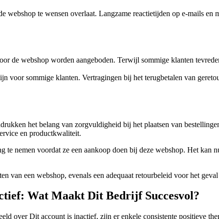
e webshop te wensen overlaat. Langzame reactietijden op e-mails en m
 door de webshop worden aangeboden. Terwijl sommige klanten tevreden 
zijn voor sommige klanten. Vertragingen bij het terugbetalen van geret
drukken het belang van zorgvuldigheid bij het plaatsen van bestellinge
ervice en productkwaliteit.
ng te nemen voordat ze een aankoop doen bij deze webshop. Het kan nut
chten van een webshop, evenals een adequaat retourbeleid voor het geval
actief: Wat Maakt Dit Bedrijf Succesvol?
eld over Dit account is inactief, zijn er enkele consistente positieve 