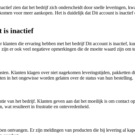
nactief zien dat het bedrijf zich onderscheidt door snelle leveringen, k
omen voor meer aankopen. Het is duidelijk dat Dit account is inactief er
is inactief
r klanten die ervaring hebben met het bedrijf Dit account is inactief,
ing, zijn er ook veel negatieve opmerkingen die de moeite waard zijn om 
sten. Klanten klagen over niet nagekomen leveringstijden, pakketten d
ten in het ongewisse worden gelaten over de status van hun bestelling.
e van het bedrijf. Klanten geven aan dat het moeilijk is om contact op
 wat resulteert in frustratie en ontevredenheid.
ben ontvangen. Er zijn meldingen van producten die bij levering al ka