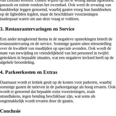
van Dormio Resorts. Gasten wijzen op het te weinig aantal ligbedden,
parasols en ruimte rondom het zwembad. Ook werd de ervaring van
handdoekje leggen genoemd, waarbij gasten vroeg hun handdoeken
op de ligbedden legden, maar de beschikbare voorzieningen
inadequaat waren om aan deze vraag te voldoen.
3. Restaurantervaringen en Service
Een ander terugkerend thema in de negatieve opmerkingen betreft de
restaurantervaring en de service. Sommige gasten uiten teleurstelling
over de kwaliteit van maaltijden op speciale avonden. Ook wordt de
mate van toewijding en vriendelijkheid van het personeel in twijfel
getrokken in bepaalde situaties, wat een negatieve invloed heeft op de
algehele beoordeling.
4. Parkeerkosten en Extras
Daarnaast wordt er kritiek geuit op de kosten voor parkeren, waarbij
sommige gasten de tarieven in de parkeergarage als hoog ervaren. Ook
wordt er genoemd dat bepaalde extra voorzieningen, zoals
strandlakens, tegen betaling beschikbaar zijn, wat soms als
ongemakkelijk wordt ervaren door de gasten.
Conclusie