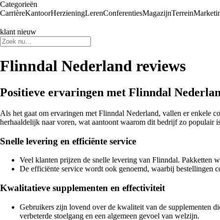
Categorieën
Carrière
Kantoor
Herziening
Leren
Conferenties
Magazijn
Terrein
Marketi
klant nieuw
Flinndal Nederland reviews
Positieve ervaringen met Flinndal Nederlan
Als het gaat om ervaringen met Flinndal Nederland, vallen er enkele c
herhaaldelijk naar voren, wat aantoont waarom dit bedrijf zo populair is
Snelle levering en efficiënte service
Veel klanten prijzen de snelle levering van Flinndal. Pakketten 
De efficiënte service wordt ook genoemd, waarbij bestellingen co
Kwalitatieve supplementen en effectiviteit
Gebruikers zijn lovend over de kwaliteit van de supplementen di
verbeterde stoelgang en een algemeen gevoel van welzijn.