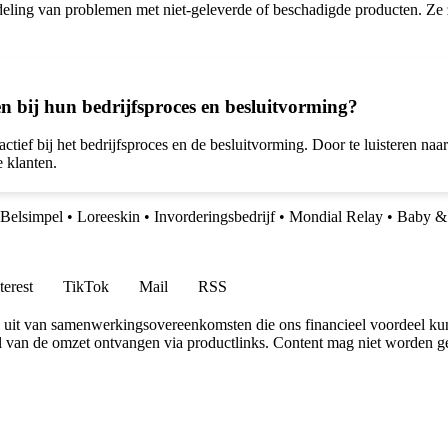
deling van problemen met niet-geleverde of beschadigde producten. Ze 
n bij hun bedrijfsproces en besluitvorming?
tief bij het bedrijfsproces en de besluitvorming. Door te luisteren na
e klanten.
Belsimpel
•
Loreeskin
•
Invorderingsbedrijf
•
Mondial Relay
•
Baby & 
terest
TikTok
Mail
RSS
uit van samenwerkingsovereenkomsten die ons financieel voordeel ku
l van de omzet ontvangen via productlinks. Content mag niet worden ge