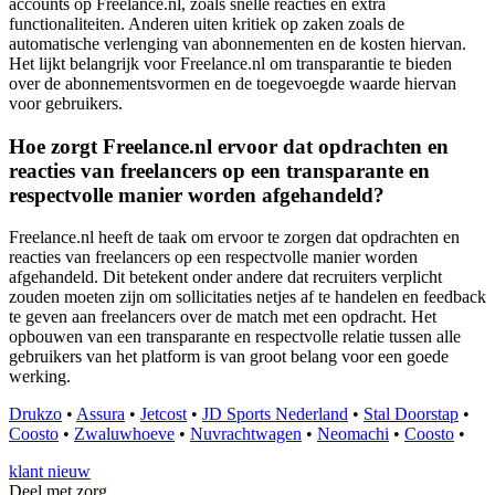
accounts op Freelance.nl, zoals snelle reacties en extra
functionaliteiten. Anderen uiten kritiek op zaken zoals de
automatische verlenging van abonnementen en de kosten hiervan.
Het lijkt belangrijk voor Freelance.nl om transparantie te bieden
over de abonnementsvormen en de toegevoegde waarde hiervan
voor gebruikers.
Hoe zorgt Freelance.nl ervoor dat opdrachten en
reacties van freelancers op een transparante en
respectvolle manier worden afgehandeld?
Freelance.nl heeft de taak om ervoor te zorgen dat opdrachten en
reacties van freelancers op een respectvolle manier worden
afgehandeld. Dit betekent onder andere dat recruiters verplicht
zouden moeten zijn om sollicitaties netjes af te handelen en feedback
te geven aan freelancers over de match met een opdracht. Het
opbouwen van een transparante en respectvolle relatie tussen alle
gebruikers van het platform is van groot belang voor een goede
werking.
Drukzo
•
Assura
•
Jetcost
•
JD Sports Nederland
•
Stal Doorstap
•
Coosto
•
Zwaluwhoeve
•
Nuvrachtwagen
•
Neomachi
•
Coosto
•
klant nieuw
Deel met zorg