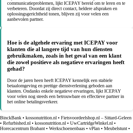
communicatieproblemen, lijkt ICEPAY bereid om te leren en te
verbeteren. Doordat zij direct contact, heldere afspraken en
oplossingsgerichtheid tonen, blijven zij voor velen een
aanbevolen partner.
Hoe is de algehele ervaring met ICEPAY voor
klanten die al langere tijd van hun diensten
gebruikmaken, zoals in het geval van een klant
die zowel positieve als negatieve ervaringen heeft
gehad?
Door de jaren heen heeft ICEPAY kennelijk een stabiele
betaalomgeving en prettige dienstverlening geboden aan
klanten. Ondanks enkele negatieve ervaringen, lijkt ICEPAY
voor velen nog steeds een betrouwbare en effectieve partner in
het online betalingsverkeer.
BinckBank
•
kossonutrition.nl
•
Fietsvoordeelshop.nl – Sittard-Geleen
•
Refurbished.nl
•
kossonutrition.nl
•
UwCartridgeWinkel.nl
•
Horecacentrum Brabant
•
Werkschoenenbaas
•
vPlan
•
Meubelstunt
•