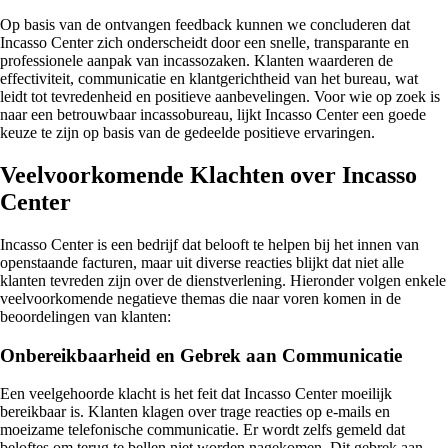
Op basis van de ontvangen feedback kunnen we concluderen dat
Incasso Center zich onderscheidt door een snelle, transparante en
professionele aanpak van incassozaken. Klanten waarderen de
effectiviteit, communicatie en klantgerichtheid van het bureau, wat
leidt tot tevredenheid en positieve aanbevelingen. Voor wie op zoek is
naar een betrouwbaar incassobureau, lijkt Incasso Center een goede
keuze te zijn op basis van de gedeelde positieve ervaringen.
Veelvoorkomende Klachten over Incasso
Center
Incasso Center is een bedrijf dat belooft te helpen bij het innen van
openstaande facturen, maar uit diverse reacties blijkt dat niet alle
klanten tevreden zijn over de dienstverlening. Hieronder volgen enkele
veelvoorkomende negatieve themas die naar voren komen in de
beoordelingen van klanten:
Onbereikbaarheid en Gebrek aan Communicatie
Een veelgehoorde klacht is het feit dat Incasso Center moeilijk
bereikbaar is. Klanten klagen over trage reacties op e-mails en
moeizame telefonische communicatie. Er wordt zelfs gemeld dat
beloftes om terug te bellen niet worden nagekomen. Dit gebrek aan