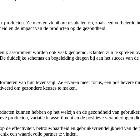
nix producten. Ze merken zichtbare resultaten op, zoals een verbeterde h
heid en de impact van de producten op de gezondheid.
genix assortiment worden ook vaak genoemd. Klanten zijn te spreken ove
De duidelijke schemas en begeleiding dragen bij aan het succes van de
sformeren van hun levensstijl. Ze ervaren meer focus, een positievere m
otiveerd om gezondere keuzes te maken.
oducten kunnen hebben op het welzijn en de gezondheid van gebruikers.
eve producten, variatie in assortiment en de positieve veranderingen di
p de effectiviteit, betrouwbaarheid en gebruiksvriendelijkheid van de 
agenix een waardevolle partner te vinden.