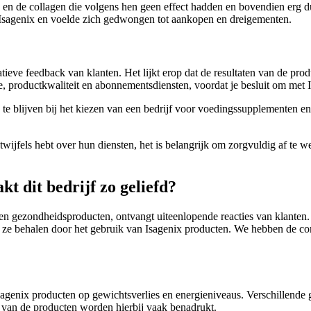
s en de collagen die volgens hen geen effect hadden en bovendien erg 
sagenix en voelde zich gedwongen tot aankopen en dreigementen.
ieve feedback van klanten. Het lijkt erop dat de resultaten van de pro
e, productkwaliteit en abonnementsdiensten, voordat je besluit om met I
h te blijven bij het kiezen van een bedrijf voor voedingssupplementen e
twijfels hebt over hun diensten, het is belangrijk om zorgvuldig af te w
t dit bedrijf zo geliefd?
n gezondheidsproducten, ontvangt uiteenlopende reacties van klanten. 
die ze behalen door het gebruik van Isagenix producten. We hebben de
sagenix producten op gewichtsverlies en energieniveaus. Verschillende 
it van de producten worden hierbij vaak benadrukt.