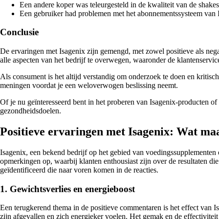
Een andere koper was teleurgesteld in de kwaliteit van de shake
Een gebruiker had problemen met het abonnementssysteem van I
Conclusie
De ervaringen met Isagenix zijn gemengd, met zowel positieve als negat
alle aspecten van het bedrijf te overwegen, waaronder de klantenservic
Als consument is het altijd verstandig om onderzoek te doen en kritisc
meningen voordat je een weloverwogen beslissing neemt.
Of je nu geïnteresseerd bent in het proberen van Isagenix-producten of 
gezondheidsdoelen.
Positieve ervaringen met Isagenix: Wat maak
Isagenix, een bekend bedrijf op het gebied van voedingssupplementen e
opmerkingen op, waarbij klanten enthousiast zijn over de resultaten 
geïdentificeerd die naar voren komen in de reacties.
1. Gewichtsverlies en energieboost
Een terugkerend thema in de positieve commentaren is het effect van I
zijn afgevallen en zich energieker voelen. Het gemak en de effectivite