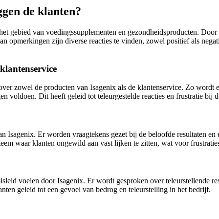
ggen de klanten?
 op het gebied van voedingssupplementen en gezondheidsproducten. Doo
 opmerkingen zijn diverse reacties te vinden, zowel positief als negati
klantenservice
 is over zowel de producten van Isagenix als de klantenservice. Zo word
oldoen. Dit heeft geleid tot teleurgestelde reacties en frustratie bij d
van Isagenix. Er worden vraagtekens gezet bij de beloofde resultaten en
m waar klanten ongewild aan vast lijken te zitten, wat voor frustraties
sleid voelen door Isagenix. Er wordt gesproken over teleurstellende res
ten geleid tot een gevoel van bedrog en teleurstelling in het bedrijf.