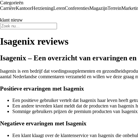
Categorieën
Carrière
Kantoor
Herziening
Leren
Conferenties
Magazijn
Terrein
Marketi
klant nieuw
Isagenix reviews
Isagenix – Een overzicht van ervaringen e
Isagenix is een bedrijf dat voedingssupplementen en gezondheidsproduc
aantal Nederlandse commentaren verzameld en willen we deze graag me
Positieve ervaringen met Isagenix
Een positieve gebruiker vertelt dat Isagenix haar leven heeft get
Een andere tevreden klant meldt dat de producten van Isagenix ha
Sommige gebruikers prijzen de premium producten van Isagenix,
Negatieve ervaringen met Isagenix
Een klant klaagt over de klantenservice van Isagenix die onbeh