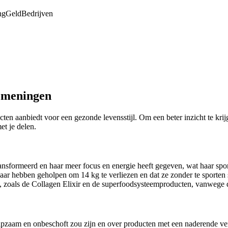
ng
Geld
Bedrijven
n meningen
ten aanbiedt voor een gezonde levensstijl. Om een beter inzicht te kr
t je delen.
ransformeerd en haar meer focus en energie heeft gegeven, wat haar sport
ar hebben geholpen om 14 kg te verliezen en dat ze zonder te sporten st
 zoals de Collagen Elixir en de superfoodsysteemproducten, vanwege 
ulpzaam en onbeschoft zou zijn en over producten met een naderende v