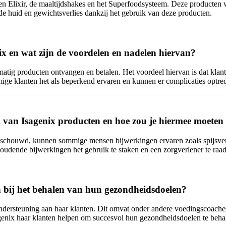
en Elixir, de maaltijdshakes en het Superfoodsysteem. Deze producten 
nde huid en gewichtsverlies dankzij het gebruik van deze producten.
x en wat zijn de voordelen en nadelen hiervan?
atig producten ontvangen en betalen. Het voordeel hiervan is dat kla
e klanten het als beperkend ervaren en kunnen er complicaties optred
k van Isagenix producten en hoe zou je hiermee moete
schouwd, kunnen sommige mensen bijwerkingen ervaren zoals spijsverter
oudende bijwerkingen het gebruik te staken en een zorgverlener te raa
 bij het behalen van hun gezondheidsdoelen?
ndersteuning aan haar klanten. Dit omvat onder andere voedingscoache
enix haar klanten helpen om succesvol hun gezondheidsdoelen te beha