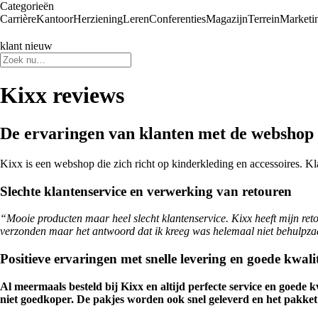
Categorieën
Carrière
Kantoor
Herziening
Leren
Conferenties
Magazijn
Terrein
Marketi
klant nieuw
Kixx reviews
De ervaringen van klanten met de webshop
Kixx is een webshop die zich richt op kinderkleding en accessoires. K
Slechte klantenservice en verwerking van retouren
“Mooie producten maar heel slecht klantenservice. Kixx heeft mijn re
verzonden maar het antwoord dat ik kreeg was helemaal niet behulpzaa
Positieve ervaringen met snelle levering en goede kwalit
Al meermaals besteld bij Kixx en altijd perfecte service en goede
niet goedkoper. De pakjes worden ook snel geleverd en het pakket 