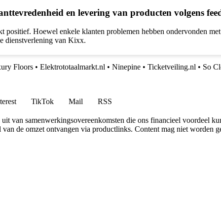
klanttevredenheid en levering van producten volgens fe
kt positief. Hoewel enkele klanten problemen hebben ondervonden met 
de dienstverlening van Kixx.
ury Floors
•
Elektrototaalmarkt.nl
•
Ninepine
•
Ticketveiling.nl
•
So Cl
terest
TikTok
Mail
RSS
uit van samenwerkingsovereenkomsten die ons financieel voordeel ku
l van de omzet ontvangen via productlinks. Content mag niet worden ge