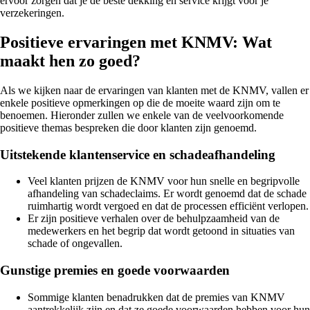
ervoor zorgen dat je de beste dekking en service krijgt voor je
verzekeringen.
Positieve ervaringen met KNMV: Wat
maakt hen zo goed?
Als we kijken naar de ervaringen van klanten met de KNMV, vallen er
enkele positieve opmerkingen op die de moeite waard zijn om te
benoemen. Hieronder zullen we enkele van de veelvoorkomende
positieve themas bespreken die door klanten zijn genoemd.
Uitstekende klantenservice en schadeafhandeling
Veel klanten prijzen de KNMV voor hun snelle en begripvolle
afhandeling van schadeclaims. Er wordt genoemd dat de schade
ruimhartig wordt vergoed en dat de processen efficiënt verlopen.
Er zijn positieve verhalen over de behulpzaamheid van de
medewerkers en het begrip dat wordt getoond in situaties van
schade of ongevallen.
Gunstige premies en goede voorwaarden
Sommige klanten benadrukken dat de premies van KNMV
aantrekkelijk zijn en dat ze goede voorwaarden hebben voor hun