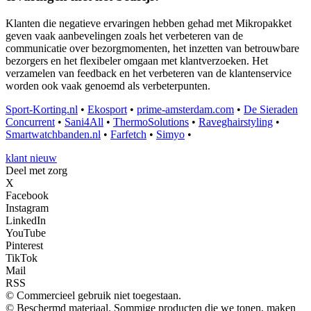
Klanten die negatieve ervaringen hebben gehad met Mikropakket
geven vaak aanbevelingen zoals het verbeteren van de
communicatie over bezorgmomenten, het inzetten van betrouwbare
bezorgers en het flexibeler omgaan met klantverzoeken. Het
verzamelen van feedback en het verbeteren van de klantenservice
worden ook vaak genoemd als verbeterpunten.
Sport-Korting.nl
•
Ekosport
•
prime-amsterdam.com
•
De Sieraden
Concurrent
•
Sani4All
•
ThermoSolutions
•
Raveghairstyling
•
Smartwatchbanden.nl
•
Farfetch
•
Simyo
•
klant nieuw
Deel met zorg
X
Facebook
Instagram
LinkedIn
YouTube
Pinterest
TikTok
Mail
RSS
© Commercieel gebruik niet toegestaan.
© Beschermd materiaal. Sommige producten die we tonen, maken