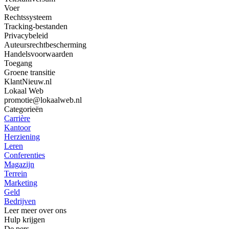
Voer
Rechtssysteem
Tracking-bestanden
Privacybeleid
Auteursrechtbescherming
Handelsvoorwaarden
Toegang
Groene transitie
KlantNieuw.nl
Lokaal Web
promotie@lokaalweb.nl
Categorieën
Carrière
Kantoor
Herziening
Leren
Conferenties
Magazijn
Terrein
Marketing
Geld
Bedrijven
Leer meer over ons
Hulp krijgen
De pers