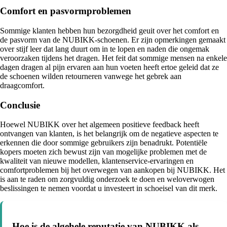
Comfort en pasvormproblemen
Sommige klanten hebben hun bezorgdheid geuit over het comfort en
de pasvorm van de NUBIKK-schoenen. Er zijn opmerkingen gemaakt
over stijf leer dat lang duurt om in te lopen en naden die ongemak
veroorzaken tijdens het dragen. Het feit dat sommige mensen na enkele
dagen dragen al pijn ervaren aan hun voeten heeft ertoe geleid dat ze
de schoenen wilden retourneren vanwege het gebrek aan
draagcomfort.
Conclusie
Hoewel NUBIKK over het algemeen positieve feedback heeft
ontvangen van klanten, is het belangrijk om de negatieve aspecten te
erkennen die door sommige gebruikers zijn benadrukt. Potentiële
kopers moeten zich bewust zijn van mogelijke problemen met de
kwaliteit van nieuwe modellen, klantenservice-ervaringen en
comfortproblemen bij het overwegen van aankopen bij NUBIKK. Het
is aan te raden om zorgvuldig onderzoek te doen en weloverwogen
beslissingen te nemen voordat u investeert in schoeisel van dit merk.
Hoe is de algehele reputatie van NUBIKK als