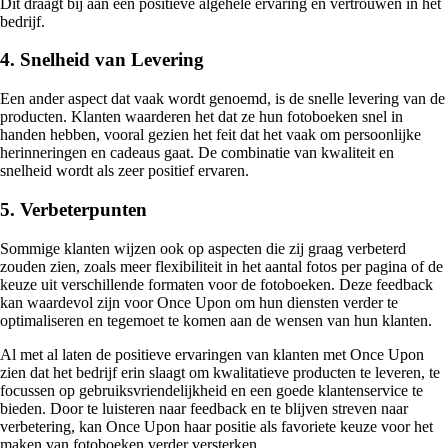
Dit draagt bij aan een positieve algehele ervaring en vertrouwen in het
bedrijf.
4. Snelheid van Levering
Een ander aspect dat vaak wordt genoemd, is de snelle levering van de
producten. Klanten waarderen het dat ze hun fotoboeken snel in
handen hebben, vooral gezien het feit dat het vaak om persoonlijke
herinneringen en cadeaus gaat. De combinatie van kwaliteit en
snelheid wordt als zeer positief ervaren.
5. Verbeterpunten
Sommige klanten wijzen ook op aspecten die zij graag verbeterd
zouden zien, zoals meer flexibiliteit in het aantal fotos per pagina of de
keuze uit verschillende formaten voor de fotoboeken. Deze feedback
kan waardevol zijn voor Once Upon om hun diensten verder te
optimaliseren en tegemoet te komen aan de wensen van hun klanten.
Al met al laten de positieve ervaringen van klanten met Once Upon
zien dat het bedrijf erin slaagt om kwalitatieve producten te leveren, te
focussen op gebruiksvriendelijkheid en een goede klantenservice te
bieden. Door te luisteren naar feedback en te blijven streven naar
verbetering, kan Once Upon haar positie als favoriete keuze voor het
maken van fotoboeken verder versterken.