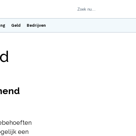
ing
Geld
Bedrijven
nd
emend
iebehoeften
gelijk een