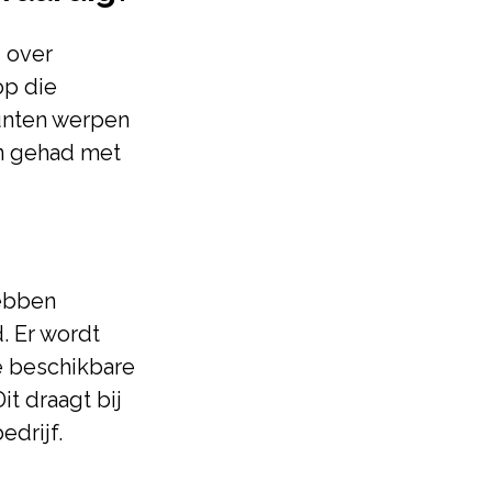
 over
op die
unten werpen
n gehad met
hebben
 Er wordt
e beschikbare
it draagt bij
edrijf.