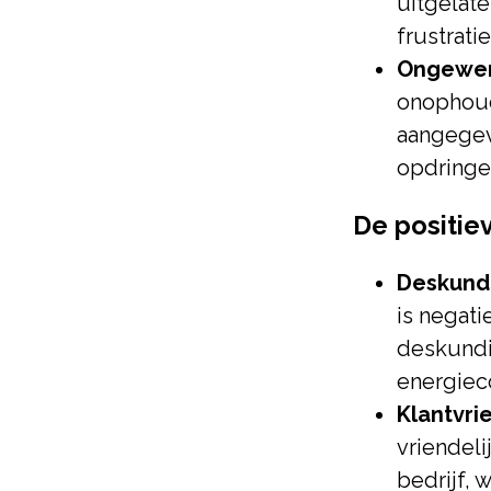
uitgelate
frustratie
Ongewen
onophoude
aangegeve
opdringe
De positie
Deskundi
is negati
deskundi
energiec
Klantvri
vriendel
bedrijf, 