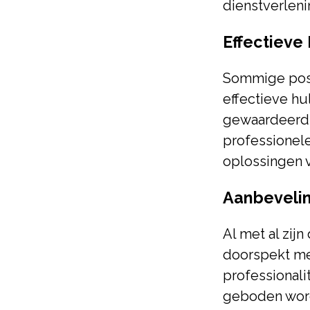
dienstverleni
Effectieve
Sommige pos
effectieve hu
gewaardeerd 
professionele
oplossingen v
Aanbevelin
Al met al zi
doorspekt met
professionali
geboden wordt