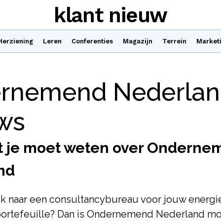
klant nieuw
Herziening
Leren
Conferenties
Magazijn
Terrein
Market
rnemend Nederla
ews
at je moet weten over Ondern
nd
ek naar een consultancybureau voor jouw energ
ortefeuille? Dan is Ondernemend Nederland mo