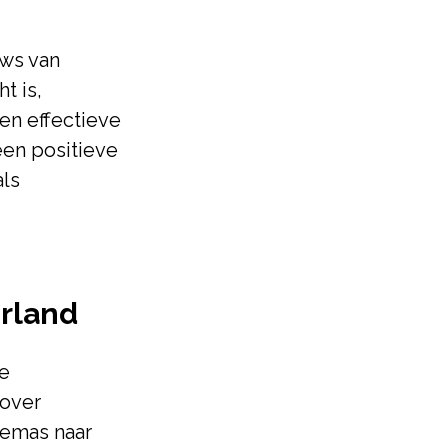
ews van
t is,
en effectieve
een positieve
als
rland
de
 over
emas naar