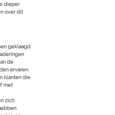
we dieper
n over dit
en geklaagd
naderingen
van de
rden ervaren.
n klanten die
jf met
n zich
u hebben