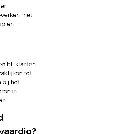
 en
t werken met
ip en
 bij klanten,
ktijken tot
 bij het
ren in
en.
d
waardig?