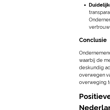
Duidelij
transpar
Ondernem
vertrouw
Conclusie
Ondernemend 
waarbij de m
deskundig adv
overwegen va
overweging t
Positie
Nederla