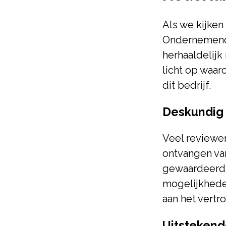
Als we kijke
Ondernemend 
herhaaldelij
licht op waa
dit bedrijf.
Deskundig 
Veel reviewe
ontvangen va
gewaardeerd 
mogelijkheden
aan het vertr
Uitstekend