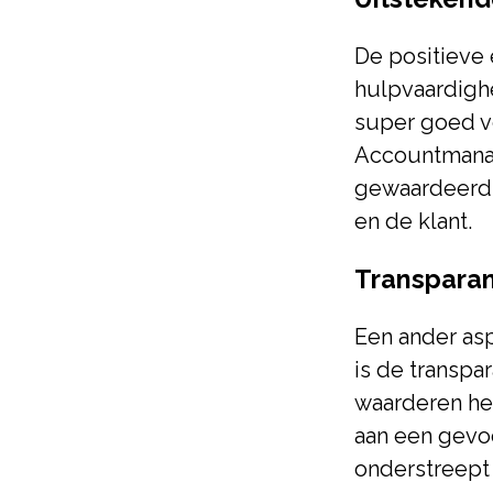
De positieve
hulpvaardighe
super goed v
Accountmanag
gewaardeerd e
en de klant.
Transparan
Een ander asp
is de transpa
waarderen het
aan een gevo
onderstreept 