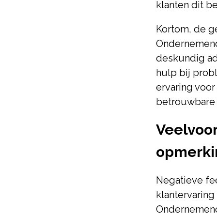
klanten dit b
Kortom, de g
Ondernemend N
deskundig adv
hulp bij prob
ervaring voor
betrouwbare d
Veelvoo
opmerki
Negatieve fe
klantervaring
Ondernemend