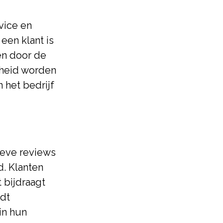
vice en
een klant is
en door de
nheid worden
 het bedrijf
ieve reviews
d. Klanten
 bijdraagt
rdt
in hun