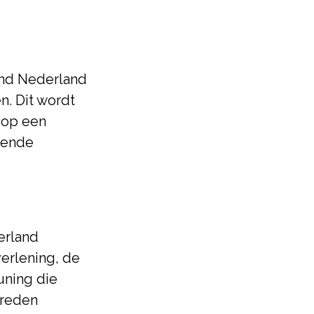
nd Nederland
n. Dit wordt
 op een
ssende
erland
verlening, de
uning die
vreden