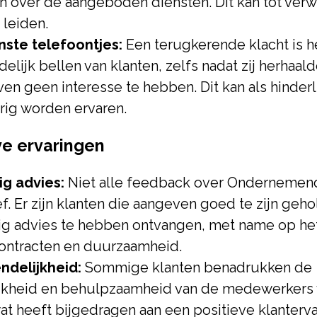
n over de aangeboden diensten. Dit kan tot verw
 leiden.
ste telefoontjes:
Een terugkerende klacht is h
lijk bellen van klanten, zelfs nadat zij herhaal
n geen interesse te hebben. Dit kan als hinderl
rig worden ervaren.
ve ervaringen
g advies:
Niet alle feedback over Ondernemen
ef. Er zijn klanten die aangeven goed te zijn geh
g advies te hebben ontvangen, met name op he
ontracten en duurzaamheid.
endelijkheid:
Sommige klanten benadrukken de
ijkheid en behulpzaamheid van de medewerkers 
wat heeft bijgedragen aan een positieve klanterva