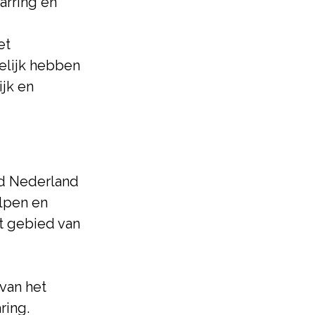
arring en
et
delijk hebben
ijk en
d Nederland
olpen en
t gebied van
van het
ring.