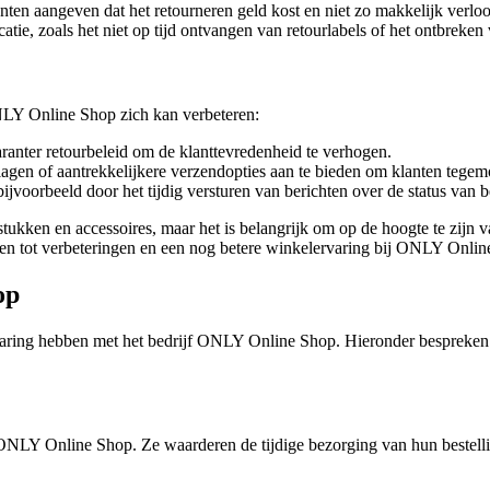
anten aangeven dat het retourneren geld kost en niet zo makkelijk verlo
e, zoals het niet op tijd ontvangen van retourlabels of het ontbreken 
NLY Online Shop zich kan verbeteren:
anter retourbeleid om de klanttevredenheid te verhogen.
gen of aantrekkelijkere verzendopties aan te bieden om klanten tegem
jvoorbeeld door het tijdig versturen van berichten over de status van b
ukken en accessoires, maar het is belangrijk om op de hoogte te zijn v
den tot verbeteringen en een nog betere winkelervaring bij ONLY Onlin
op
ervaring hebben met het bedrijf ONLY Online Shop. Hieronder bespreke
n ONLY Online Shop. Ze waarderen de tijdige bezorging van hun bestell