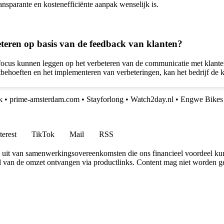
ansparante en kostenefficiënte aanpak wenselijk is.
eren op basis van de feedback van klanten?
us kunnen leggen op het verbeteren van de communicatie met klanten, 
ntbehoeften en het implementeren van verbeteringen, kan het bedrijf de k
k
•
prime-amsterdam.com
•
Stayforlong
•
Watch2day.nl
•
Engwe Bike
terest
TikTok
Mail
RSS
uit van samenwerkingsovereenkomsten die ons financieel voordeel ku
l van de omzet ontvangen via productlinks. Content mag niet worden ge