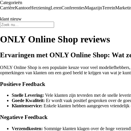
Categorieën
Carrière
Kantoor
Herziening
Leren
Conferenties
Magazijn
Terrein
Marketi
klant nieuw
ONLY Online Shop reviews
Ervaringen met ONLY Online Shop: Wat ze
ONLY Online Shop is een populaire keuze voor veel modeliefhebbers, maa
opmerkingen van klanten om een goed beeld te krijgen van wat je kun
Positieve Feedback
Snelle Levering:
Vele klanten zijn tevreden met de snelle leve
Goede Kwaliteit:
Er wordt vaak positief gesproken over de goed
Klantenservice:
Enkele klanten hebben aangegeven vriendelijk 
Negatieve Feedback
Verzendkosten:
Sommige klanten klagen over de hoge verzendk