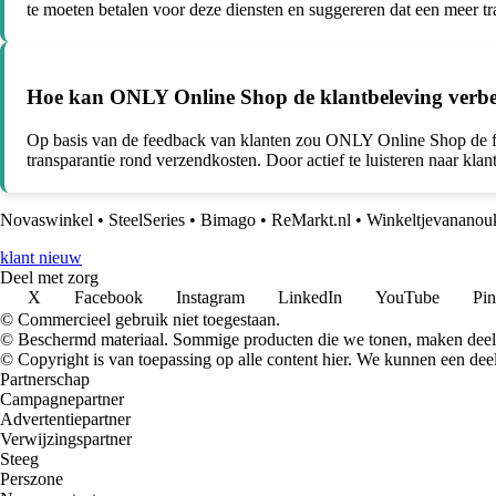
te moeten betalen voor deze diensten en suggereren dat een meer tr
Hoe kan ONLY Online Shop de klantbeleving verbet
Op basis van de feedback van klanten zou ONLY Online Shop de foc
transparantie rond verzendkosten. Door actief te luisteren naar kla
Novaswinkel
•
SteelSeries
•
Bimago
•
ReMarkt.nl
•
Winkeltjevananou
klant nieuw
Deel met zorg
X
Facebook
Instagram
LinkedIn
YouTube
Pin
© Commercieel gebruik niet toegestaan.
© Beschermd materiaal. Sommige producten die we tonen, maken deel 
© Copyright is van toepassing op alle content hier. We kunnen een dee
Partnerschap
Campagnepartner
Advertentiepartner
Verwijzingspartner
Steeg
Perszone