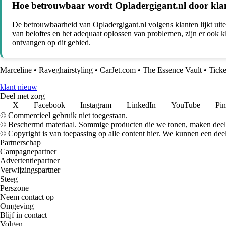
Hoe betrouwbaar wordt Opladergigant.nl door kla
De betrouwbaarheid van Opladergigant.nl volgens klanten lijkt uit
van beloftes en het adequaat oplossen van problemen, zijn er ook kl
ontvangen op dit gebied.
Marceline
•
Raveghairstyling
•
CarJet.com
•
The Essence Vault
•
Ticke
klant nieuw
Deel met zorg
X
Facebook
Instagram
LinkedIn
YouTube
Pin
© Commercieel gebruik niet toegestaan.
© Beschermd materiaal. Sommige producten die we tonen, maken deel 
© Copyright is van toepassing op alle content hier. We kunnen een dee
Partnerschap
Campagnepartner
Advertentiepartner
Verwijzingspartner
Steeg
Perszone
Neem contact op
Omgeving
Blijf in contact
Volgen