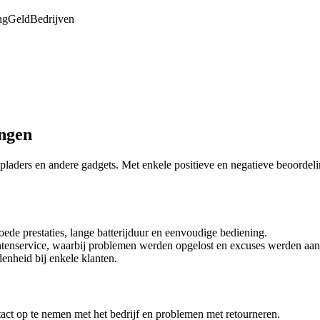
ng
Geld
Bedrijven
ingen
, opladers en andere gadgets. Met enkele positieve en negatieve beoorde
e prestaties, lange batterijduur en eenvoudige bediening.
ntenservice, waarbij problemen werden opgelost en excuses werden aa
enheid bij enkele klanten.
ct op te nemen met het bedrijf en problemen met retourneren.