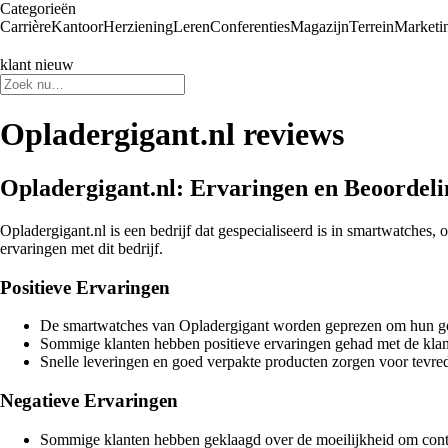
Categorieën
Carrière
Kantoor
Herziening
Leren
Conferenties
Magazijn
Terrein
Marketi
klant nieuw
Opladergigant.nl reviews
Opladergigant.nl: Ervaringen en Beoordel
Opladergigant.nl is een bedrijf dat gespecialiseerd is in smartwatches
ervaringen met dit bedrijf.
Positieve Ervaringen
De smartwatches van Opladergigant worden geprezen om hun goed
Sommige klanten hebben positieve ervaringen gehad met de kla
Snelle leveringen en goed verpakte producten zorgen voor tevred
Negatieve Ervaringen
Sommige klanten hebben geklaagd over de moeilijkheid om conta