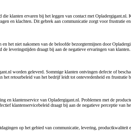
 die klanten ervaren bij het leggen van contact met Opladergigant.nl. 
ragen en klachten. Dit gebrek aan communicatie zorgt voor frustratie en
ngen en het niet nakomen van de beloofde bezorgtermijnen door Oplader
de leveringstijden draagt bij aan de negatieve ervaringen van klanten.
igant.nl worden geleverd. Sommige klanten ontvingen defecte of bescha
 het retourbeleid van het bedrijf leidt tot ontevredenheid en frustratie b
ning en klantenservice van Opladergigant.nl. Problemen met de producte
tief klantenservicebeleid draagt bij aan de negatieve perceptie van het
 uitdagingen op het gebied van communicatie, levering, productkwalitei