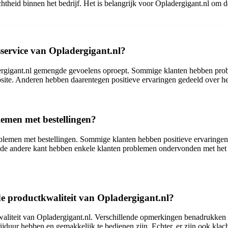
ichtheid binnen het bedrijf. Het is belangrijk voor Opladergigant.nl om 
sservice van Opladergigant.nl?
dergigant.nl gemengde gevoelens oproept. Sommige klanten hebben proble
site. Anderen hebben daarentegen positieve ervaringen gedeeld over he
lemen met bestellingen?
problemen met bestellingen. Sommige klanten hebben positieve ervaringen
n de andere kant hebben enkele klanten problemen ondervonden met het
e productkwaliteit van Opladergigant.nl?
waliteit van Opladergigant.nl. Verschillende opmerkingen benadrukken 
ijduur hebben en gemakkelijk te bedienen zijn. Echter, er zijn ook klac