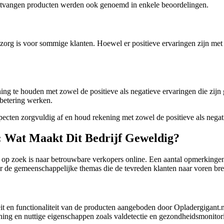
ontvangen producten werden ook genoemd in enkele beoordelingen.
 zorg is voor sommige klanten. Hoewel er positieve ervaringen zijn met 
ing te houden met zowel de positieve als negatieve ervaringen die zijn g
betering werken.
aspecten zorgvuldig af en houd rekening met zowel de positieve als nega
: Wat Maakt Dit Bedrijf Geweldig?
op zoek is naar betrouwbare verkopers online. Een aantal opmerkingen 
ar de gemeenschappelijke themas die de tevreden klanten naar voren br
eit en functionaliteit van de producten aangeboden door Opladergigant.
ening en nuttige eigenschappen zoals valdetectie en gezondheidsmonitor