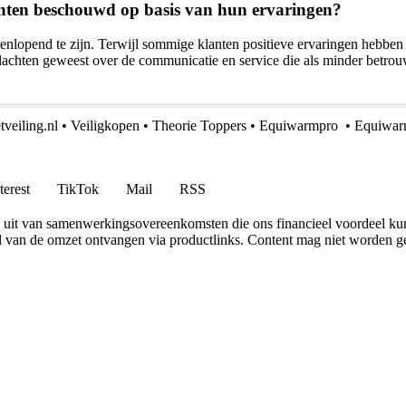
nten beschouwd op basis van hun ervaringen?
eenlopend te zijn. Terwijl sommige klanten positieve ervaringen hebbe
achten geweest over de communicatie en service die als minder betrouwba
tveiling.nl
•
Veiligkopen
•
Theorie Toppers
•
Equiwarmpro
•
Equiwa
terest
TikTok
Mail
RSS
uit van samenwerkingsovereenkomsten die ons financieel voordeel ku
l van de omzet ontvangen via productlinks. Content mag niet worden ge