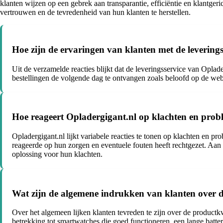
klanten wijzen op een gebrek aan transparantie, efficiëntie en klantger
vertrouwen en de tevredenheid van hun klanten te herstellen.
Hoe zijn de ervaringen van klanten met de levering
Uit de verzamelde reacties blijkt dat de leveringsservice van Opla
bestellingen de volgende dag te ontvangen zoals beloofd op de web
Hoe reageert Opladergigant.nl op klachten en prob
Opladergigant.nl lijkt variabele reacties te tonen op klachten en 
reageerde op hun zorgen en eventuele fouten heeft rechtgezet. Aa
oplossing voor hun klachten.
Wat zijn de algemene indrukken van klanten over d
Over het algemeen lijken klanten tevreden te zijn over de productk
betrekking tot smartwatches die goed functioneren, een lange batter