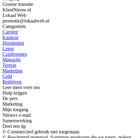
Groene transitie
KlantNieuw.nl
Lokaal Web
promotie@lokaalweb.nl
Categorieën
Carrière
Kantoor
Herziening
Leren
Conferenties
Magazijn
Terrein
Marketing
Geld
Bedrijven
Leer meer over ons
Hulp krijgen
De pers
Marketing
Mijn toegang
Nieuws e-mail
Samenwerking
Deel een tip
© Commercieel gebruik niet toegestaan.
© Beschermd materiaal. Sommige producten die we tonen, maken