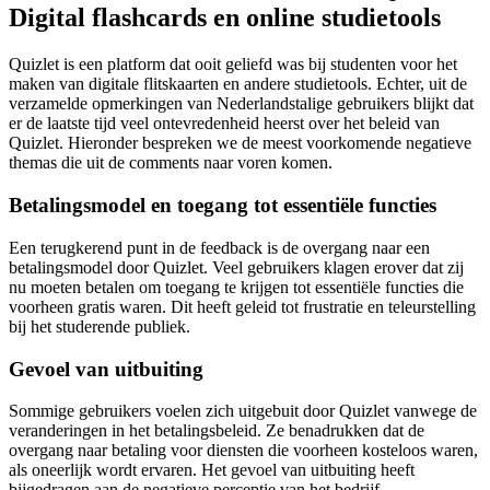
Digital flashcards en online studietools
Quizlet is een platform dat ooit geliefd was bij studenten voor het
maken van digitale flitskaarten en andere studietools. Echter, uit de
verzamelde opmerkingen van Nederlandstalige gebruikers blijkt dat
er de laatste tijd veel ontevredenheid heerst over het beleid van
Quizlet. Hieronder bespreken we de meest voorkomende negatieve
themas die uit de comments naar voren komen.
Betalingsmodel en toegang tot essentiële functies
Een terugkerend punt in de feedback is de overgang naar een
betalingsmodel door Quizlet. Veel gebruikers klagen erover dat zij
nu moeten betalen om toegang te krijgen tot essentiële functies die
voorheen gratis waren. Dit heeft geleid tot frustratie en teleurstelling
bij het studerende publiek.
Gevoel van uitbuiting
Sommige gebruikers voelen zich uitgebuit door Quizlet vanwege de
veranderingen in het betalingsbeleid. Ze benadrukken dat de
overgang naar betaling voor diensten die voorheen kosteloos waren,
als oneerlijk wordt ervaren. Het gevoel van uitbuiting heeft
bijgedragen aan de negatieve perceptie van het bedrijf.