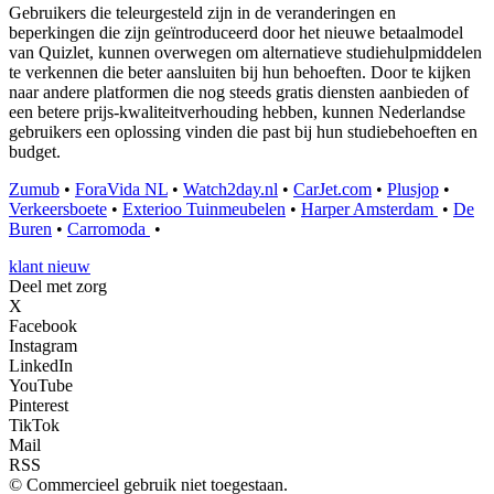
Gebruikers die teleurgesteld zijn in de veranderingen en
beperkingen die zijn geïntroduceerd door het nieuwe betaalmodel
van Quizlet, kunnen overwegen om alternatieve studiehulpmiddelen
te verkennen die beter aansluiten bij hun behoeften. Door te kijken
naar andere platformen die nog steeds gratis diensten aanbieden of
een betere prijs-kwaliteitverhouding hebben, kunnen Nederlandse
gebruikers een oplossing vinden die past bij hun studiebehoeften en
budget.
Zumub
•
ForaVida NL
•
Watch2day.nl
•
CarJet.com
•
Plusjop
•
Verkeersboete
•
Exterioo Tuinmeubelen
•
Harper Amsterdam
•
De
Buren
•
Carromoda
•
klant nieuw
Deel met zorg
X
Facebook
Instagram
LinkedIn
YouTube
Pinterest
TikTok
Mail
RSS
© Commercieel gebruik niet toegestaan.