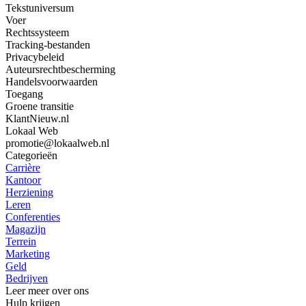
Tekstuniversum
Voer
Rechtssysteem
Tracking-bestanden
Privacybeleid
Auteursrechtbescherming
Handelsvoorwaarden
Toegang
Groene transitie
KlantNieuw.nl
Lokaal Web
promotie@lokaalweb.nl
Categorieën
Carrière
Kantoor
Herziening
Leren
Conferenties
Magazijn
Terrein
Marketing
Geld
Bedrijven
Leer meer over ons
Hulp krijgen