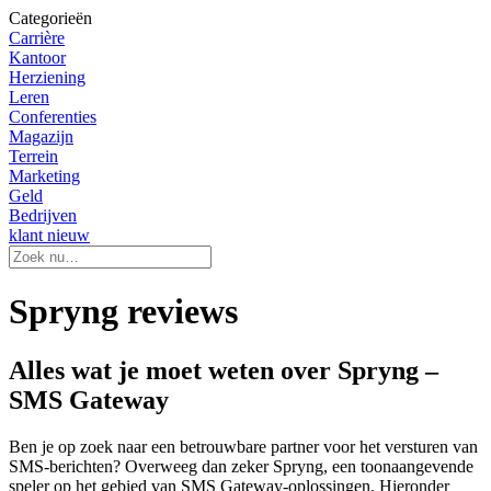
Categorieën
Carrière
Kantoor
Herziening
Leren
Conferenties
Magazijn
Terrein
Marketing
Geld
Bedrijven
klant nieuw
Spryng reviews
Alles wat je moet weten over Spryng –
SMS Gateway
Ben je op zoek naar een betrouwbare partner voor het versturen van
SMS-berichten? Overweeg dan zeker Spryng, een toonaangevende
speler op het gebied van SMS Gateway-oplossingen. Hieronder