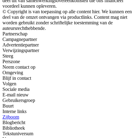
deel uit van samenwerkingsovereenkomsten die ons financieel
voordeel kunnen opleveren.
© Copyright is van toepassing op alle content hier. We kunnen een
deel van de omzet ontvangen via productlinks. Content mag niet
worden gebruikt zonder schriftelijke toestemming van de
auteursrechthebbende.
Partnerschap
Campagnepartner
Advertentiepartner
Verwijzingspartner
Steeg
Perszone
Neem contact op
Omgeving
Blijf in contact
Volgen
Sociale media
E-mail nieuw
Gebruikersgroep
Buurt
Interne links
Zijboom
Blogbericht
Bibliotheek
Tekstuniversum