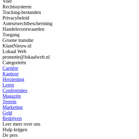
Voer
Rechtssysteem
Tracking-bestanden
Privacybeleid
Auteursrechtbescherming
Handelsvoorwaarden
Toegang
Groene transitie
KlantNieuw.nl
Lokaal Web
promotie@lokaalweb.nl
Categorieën
Carrière
Kantoor
Herziening
Leren
Conferenties
Magazijn
Terrein
Marketing
Geld
Bedrijven
Leer meer over ons
Hulp krijgen
De pers