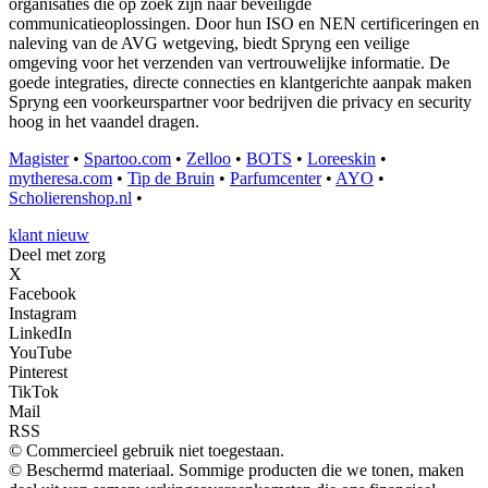
organisaties die op zoek zijn naar beveiligde
communicatieoplossingen. Door hun ISO en NEN certificeringen en
naleving van de AVG wetgeving, biedt Spryng een veilige
omgeving voor het verzenden van vertrouwelijke informatie. De
goede integraties, directe connecties en klantgerichte aanpak maken
Spryng een voorkeurspartner voor bedrijven die privacy en security
hoog in het vaandel dragen.
Magister
•
Spartoo.com
•
Zelloo
•
BOTS
•
Loreeskin
•
mytheresa.com
•
Tip de Bruin
•
Parfumcenter
•
AYO
•
Scholierenshop.nl
•
klant nieuw
Deel met zorg
X
Facebook
Instagram
LinkedIn
YouTube
Pinterest
TikTok
Mail
RSS
© Commercieel gebruik niet toegestaan.
© Beschermd materiaal. Sommige producten die we tonen, maken