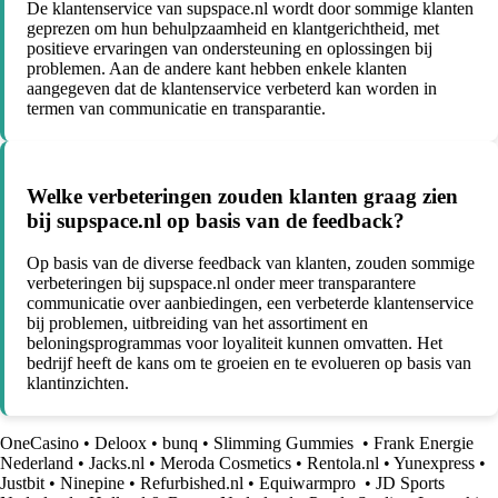
De klantenservice van supspace.nl wordt door sommige klanten
geprezen om hun behulpzaamheid en klantgerichtheid, met
positieve ervaringen van ondersteuning en oplossingen bij
problemen. Aan de andere kant hebben enkele klanten
aangegeven dat de klantenservice verbeterd kan worden in
termen van communicatie en transparantie.
Welke verbeteringen zouden klanten graag zien
bij supspace.nl op basis van de feedback?
Op basis van de diverse feedback van klanten, zouden sommige
verbeteringen bij supspace.nl onder meer transparantere
communicatie over aanbiedingen, een verbeterde klantenservice
bij problemen, uitbreiding van het assortiment en
beloningsprogrammas voor loyaliteit kunnen omvatten. Het
bedrijf heeft de kans om te groeien en te evolueren op basis van
klantinzichten.
OneCasino
•
Deloox
•
bunq
•
Slimming Gummies
•
Frank Energie
Nederland
•
Jacks.nl
•
Meroda Cosmetics
•
Rentola.nl
•
Yunexpress
•
Justbit
•
Ninepine
•
Refurbished.nl
•
Equiwarmpro
•
JD Sports