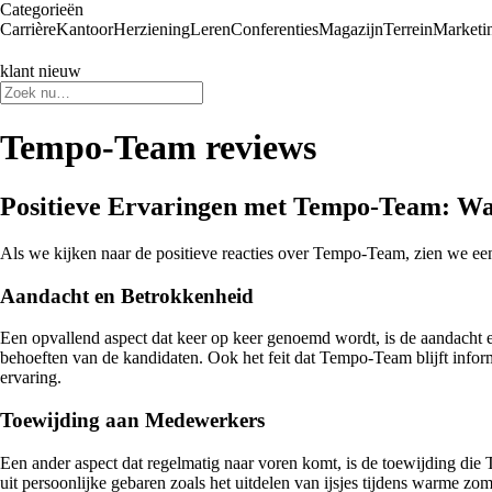
Categorieën
Carrière
Kantoor
Herziening
Leren
Conferenties
Magazijn
Terrein
Marketi
klant nieuw
Tempo-Team reviews
Positieve Ervaringen met Tempo-Team: Wa
Als we kijken naar de positieve reacties over Tempo-Team, zien we ee
Aandacht en Betrokkenheid
Een opvallend aspect dat keer op keer genoemd wordt, is de aandacht 
behoeften van de kandidaten. Ook het feit dat Tempo-Team blijft info
ervaring.
Toewijding aan Medewerkers
Een ander aspect dat regelmatig naar voren komt, is de toewijding di
uit persoonlijke gebaren zoals het uitdelen van ijsjes tijdens warme z