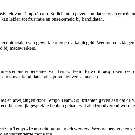
viteit van Tempo-Team. Sollicitanten geven aan dat ze geen reactie on
an leiden tot frustratie en onzekerheid bij kandidaten.
ect uitbetalen van gewerkte uren en vakantiegeld. Werknemers klagen
id bij medewerkers.
uiters en ander personeel van Tempo-Team. Er wordt gesproken over on
n van zowel kandidaten als opdrachtgevers aantasten.
s en afwijzingen door Tempo-Team. Sollicitanten geven aan dat de va
en fatsoenlijk gesprek te hebben gehad, wat als demotiverend wordt e
rt van Tempo-Team richting hun medewerkers. Werknemers voelen zich 
g en verminderde motivatie.