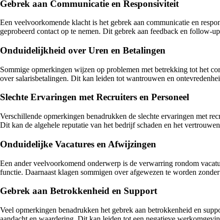
Gebrek aan Communicatie en Responsiviteit
Een veelvoorkomende klacht is het gebrek aan communicatie en responsi
geprobeerd contact op te nemen. Dit gebrek aan feedback en follow-up k
Onduidelijkheid over Uren en Betalingen
Sommige opmerkingen wijzen op problemen met betrekking tot het corr
over salarisbetalingen. Dit kan leiden tot wantrouwen en ontevredenhe
Slechte Ervaringen met Recruiters en Personeel
Verschillende opmerkingen benadrukken de slechte ervaringen met recr
Dit kan de algehele reputatie van het bedrijf schaden en het vertrouwe
Onduidelijke Vacatures en Afwijzingen
Een ander veelvoorkomend onderwerp is de verwarring rondom vacature
functie. Daarnaast klagen sommigen over afgewezen te worden zonder e
Gebrek aan Betrokkenheid en Support
Veel opmerkingen benadrukken het gebrek aan betrokkenheid en suppo
aandacht en waardering. Dit kan leiden tot een negatieve werkomgevin