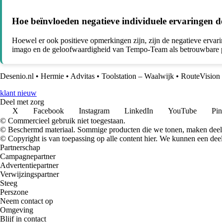
Hoe beïnvloeden negatieve individuele ervaringen 
Hoewel er ook positieve opmerkingen zijn, zijn de negatieve ervari
imago en de geloofwaardigheid van Tempo-Team als betrouwbare p
Desenio.nl
•
Hermie
•
Advitas
•
Toolstation – Waalwijk
•
RouteVision
klant nieuw
Deel met zorg
X
Facebook
Instagram
LinkedIn
YouTube
Pin
© Commercieel gebruik niet toegestaan.
© Beschermd materiaal. Sommige producten die we tonen, maken deel 
© Copyright is van toepassing op alle content hier. We kunnen een dee
Partnerschap
Campagnepartner
Advertentiepartner
Verwijzingspartner
Steeg
Perszone
Neem contact op
Omgeving
Blijf in contact