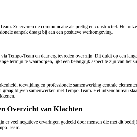
am. Ze ervaren de communicatie als prettig en constructief. Het uit
sionele aanpak draagt bij aan een positieve werkomgeving.
n via Tempo-Team en daar erg tevreden over zijn. Dit duidt op een langd
ge termijn te waarborgen, lijkt een belangrijk aspect te zijn van het
kkenheid, toewijding en professionele samenwerking centrale elementen 
n graag blijven samenwerken met Tempo-Team. Het uitzendbureau slaag
okkenen.
n Overzicht van Klachten
n er veel negatieve ervaringen gedeeld door mensen die met dit bedri
empo-Team.