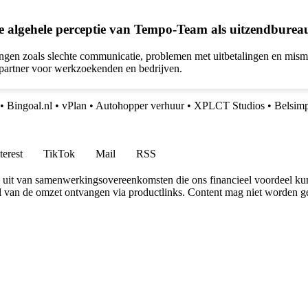
de algehele perceptie van Tempo-Team als uitzendburea
ngen zoals slechte communicatie, problemen met uitbetalingen en misma
artner voor werkzoekenden en bedrijven.
•
Bingoal.nl
•
vPlan
•
Autohopper verhuur
•
XPLCT Studios
•
Belsimp
terest
TikTok
Mail
RSS
uit van samenwerkingsovereenkomsten die ons financieel voordeel ku
l van de omzet ontvangen via productlinks. Content mag niet worden ge