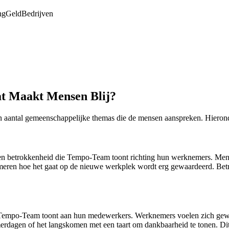
ng
Geld
Bedrijven
t Maakt Mensen Blij?
n aantal gemeenschappelijke themas die de mensen aanspreken. Hierond
en betrokkenheid die Tempo-Team toont richting hun werknemers. Men w
rmeren hoe het gaat op de nieuwe werkplek wordt erg gewaardeerd. Betr
e Tempo-Team toont aan hun medewerkers. Werknemers voelen zich gewaa
omerdagen of het langskomen met een taart om dankbaarheid te tonen. Dit