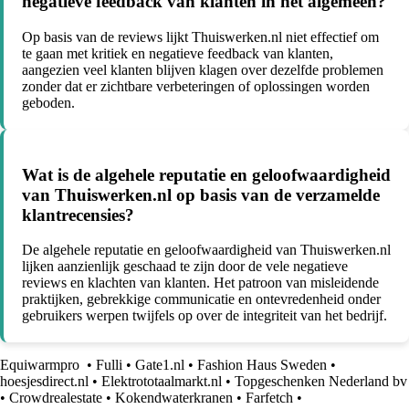
negatieve feedback van klanten in het algemeen?
Op basis van de reviews lijkt Thuiswerken.nl niet effectief om
te gaan met kritiek en negatieve feedback van klanten,
aangezien veel klanten blijven klagen over dezelfde problemen
zonder dat er zichtbare verbeteringen of oplossingen worden
geboden.
Wat is de algehele reputatie en geloofwaardigheid
van Thuiswerken.nl op basis van de verzamelde
klantrecensies?
De algehele reputatie en geloofwaardigheid van Thuiswerken.nl
lijken aanzienlijk geschaad te zijn door de vele negatieve
reviews en klachten van klanten. Het patroon van misleidende
praktijken, gebrekkige communicatie en ontevredenheid onder
gebruikers werpen twijfels op over de integriteit van het bedrijf.
Equiwarmpro
•
Fulli
•
Gate1.nl
•
Fashion Haus Sweden
•
hoesjesdirect.nl
•
Elektrototaalmarkt.nl
•
Topgeschenken Nederland bv
•
Crowdrealestate
•
Kokendwaterkranen
•
Farfetch
•