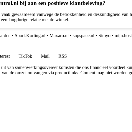
rol.nl bij aan een positieve klantbeleving?
n vaak gewaardeerd vanwege de betrokkenheid en deskundigheid van he
een langdurige relatie met de winkel.
warden
•
Sport-Korting.nl
•
Maxaro.nl
•
supspace.nl
•
Simyo
•
mijn.host
terest
TikTok
Mail
RSS
uit van samenwerkingsovereenkomsten die ons financieel voordeel ku
l van de omzet ontvangen via productlinks. Content mag niet worden ge