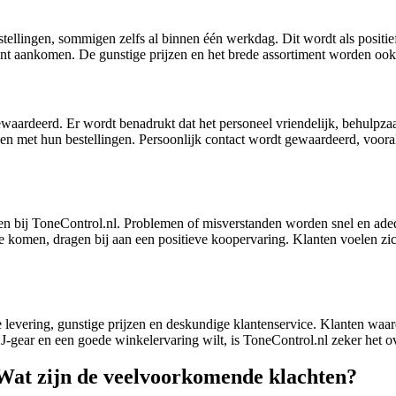
stellingen, sommigen zelfs al binnen één werkdag. Dit wordt als positie
lant aankomen. De gunstige prijzen en het brede assortiment worden oo
waardeerd. Er wordt benadrukt dat het personeel vriendelijk, behulpz
men met hun bestellingen. Persoonlijk contact wordt gewaardeerd, voora
n bij ToneControl.nl. Problemen of misverstanden worden snel en adequ
e komen, dragen bij aan een positieve koopervaring. Klanten voelen zi
 levering, gunstige prijzen en deskundige klantenservice. Klanten waar
f DJ-gear en een goede winkelervaring wilt, is ToneControl.nl zeker het
Wat zijn de veelvoorkomende klachten?