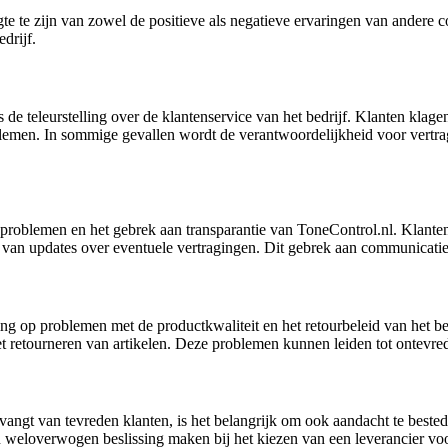
ogte te zijn van zowel de positieve als negatieve ervaringen van ander
drijf.
de teleurstelling over de klantenservice van het bedrijf. Klanten klagen
blemen. In sommige gevallen wordt de verantwoordelijkheid voor vertragi
roblemen en het gebrek aan transparantie van ToneControl.nl. Klanten 
n van updates over eventuele vertragingen. Dit gebrek aan communicatie k
op problemen met de productkwaliteit en het retourbeleid van het bed
 retourneren van artikelen. Deze problemen kunnen leiden tot ontevre
ngt van tevreden klanten, is het belangrijk om ook aandacht te bested
en weloverwogen beslissing maken bij het kiezen van een leverancier 