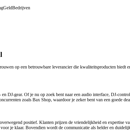
ng
Geld
Bedrijven
l
trouwen op een betrouwbare leverancier die kwaliteitsproducten biedt e
en DJ-gear. Of je nu op zoek bent naar een audio interface, DJ-controlle
concurrenten zoals Bax Shop, waardoor je zeker bent van een goede dea
verwegend positief. Klanten prijzen de vriendelijkheid en expertise van
jd voor je klaar. Bovendien wordt de communicatie als helder en duidelij