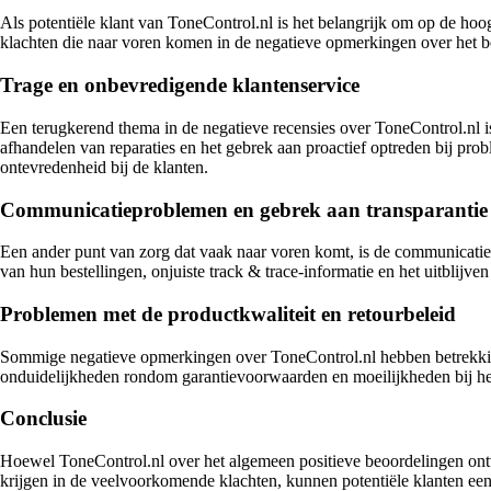
Als potentiële klant van ToneControl.nl is het belangrijk om op de ho
klachten die naar voren komen in de negatieve opmerkingen over het be
Trage en onbevredigende klantenservice
Een terugkerend thema in de negatieve recensies over ToneControl.nl is 
afhandelen van reparaties en het gebrek aan proactief optreden bij pro
ontevredenheid bij de klanten.
Communicatieproblemen en gebrek aan transparantie
Een ander punt van zorg dat vaak naar voren komt, is de communicatiep
van hun bestellingen, onjuiste track & trace-informatie en het uitblijve
Problemen met de productkwaliteit en retourbeleid
Sommige negatieve opmerkingen over ToneControl.nl hebben betrekking 
onduidelijkheden rondom garantievoorwaarden en moeilijkheden bij het
Conclusie
Hoewel ToneControl.nl over het algemeen positieve beoordelingen ontva
krijgen in de veelvoorkomende klachten, kunnen potentiële klanten e