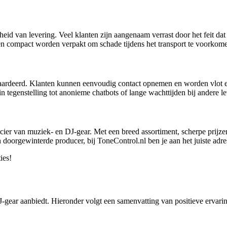
d van levering. Veel klanten zijn aangenaam verrast door het feit dat 
en compact worden verpakt om schade tijdens het transport te voorkom
rdeerd. Klanten kunnen eenvoudig contact opnemen en worden vlot en v
n tegenstelling tot anonieme chatbots of lange wachttijden bij andere le
cier van muziek- en DJ-gear. Met een breed assortiment, scherpe prijzen
 doorgewinterde producer, bij ToneControl.nl ben je aan het juiste adre
ies!
DJ-gear aanbiedt. Hieronder volgt een samenvatting van positieve ervar