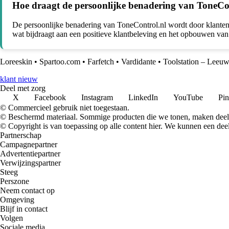
Hoe draagt de persoonlijke benadering van ToneCont
De persoonlijke benadering van ToneControl.nl wordt door klante
wat bijdraagt aan een positieve klantbeleving en het opbouwen van 
Loreeskin
•
Spartoo.com
•
Farfetch
•
Vardidante
•
Toolstation – Leeu
klant nieuw
Deel met zorg
X
Facebook
Instagram
LinkedIn
YouTube
Pin
© Commercieel gebruik niet toegestaan.
© Beschermd materiaal. Sommige producten die we tonen, maken deel 
© Copyright is van toepassing op alle content hier. We kunnen een dee
Partnerschap
Campagnepartner
Advertentiepartner
Verwijzingspartner
Steeg
Perszone
Neem contact op
Omgeving
Blijf in contact
Volgen
Sociale media