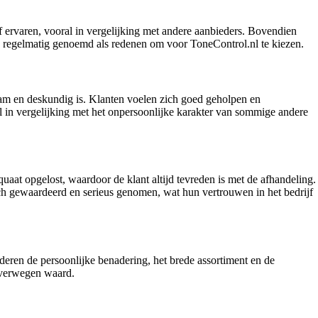
f ervaren, vooral in vergelijking met andere aanbieders. Bovendien
k regelmatig genoemd als redenen om voor ToneControl.nl te kiezen.
aam en deskundig is. Klanten voelen zich goed geholpen en
l in vergelijking met het onpersoonlijke karakter van sommige andere
aat opgelost, waardoor de klant altijd tevreden is met de afhandeling.
ch gewaardeerd en serieus genomen, wat hun vertrouwen in het bedrijf
deren de persoonlijke benadering, het brede assortiment en de
 overwegen waard.