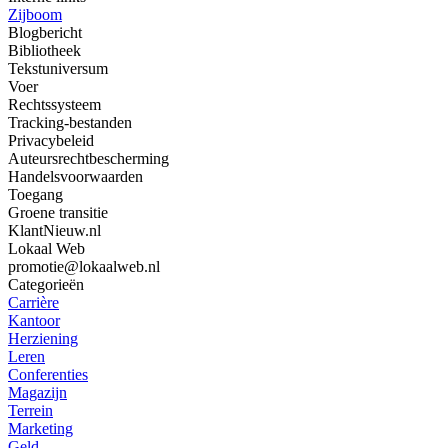
Zijboom
Blogbericht
Bibliotheek
Tekstuniversum
Voer
Rechtssysteem
Tracking-bestanden
Privacybeleid
Auteursrechtbescherming
Handelsvoorwaarden
Toegang
Groene transitie
KlantNieuw.nl
Lokaal Web
promotie@lokaalweb.nl
Categorieën
Carrière
Kantoor
Herziening
Leren
Conferenties
Magazijn
Terrein
Marketing
Geld