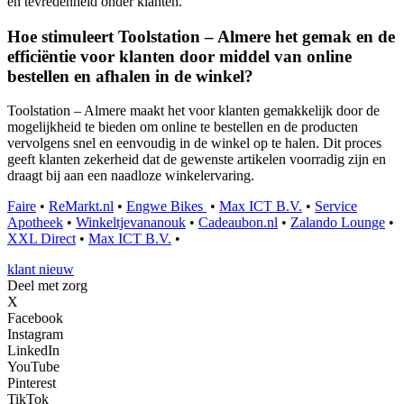
en tevredenheid onder klanten.
Hoe stimuleert Toolstation – Almere het gemak en de
efficiëntie voor klanten door middel van online
bestellen en afhalen in de winkel?
Toolstation – Almere maakt het voor klanten gemakkelijk door de
mogelijkheid te bieden om online te bestellen en de producten
vervolgens snel en eenvoudig in de winkel op te halen. Dit proces
geeft klanten zekerheid dat de gewenste artikelen voorradig zijn en
draagt bij aan een naadloze winkelervaring.
Faire
•
ReMarkt.nl
•
Engwe Bikes
•
Max ICT B.V.
•
Service
Apotheek
•
Winkeltjevananouk
•
Cadeaubon.nl
•
Zalando Lounge
•
XXL Direct
•
Max ICT B.V.
•
klant nieuw
Deel met zorg
X
Facebook
Instagram
LinkedIn
YouTube
Pinterest
TikTok