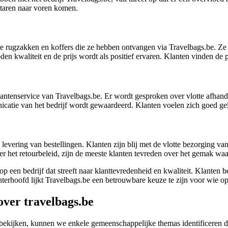
ntaren naar voren komen.
de rugzakken en koffers die ze hebben ontvangen via Travelbags.be. Z
n kwaliteit en de prijs wordt als positief ervaren. Klanten vinden de p
antenservice van Travelbags.be. Er wordt gesproken over vlotte afhand
catie van het bedrijf wordt gewaardeerd. Klanten voelen zich goed geï
 levering van bestellingen. Klanten zijn blij met de vlotte bezorging va
er het retourbeleid, zijn de meeste klanten tevreden over het gemak w
p een bedrijf dat streeft naar klanttevredenheid en kwaliteit. Klanten
chterhoofd lijkt Travelbags.be een betrouwbare keuze te zijn voor wie o
ver travelbags.be
bekijken, kunnen we enkele gemeenschappelijke themas identificeren di