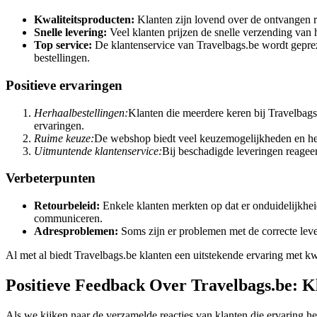
Kwaliteitsproducten:
Klanten zijn lovend over de ontvangen ru
Snelle levering:
Veel klanten prijzen de snelle verzending van h
Top service:
De klantenservice van Travelbags.be wordt geprez
bestellingen.
Positieve ervaringen
Herhaalbestellingen:
Klanten die meerdere keren bij Travelbags
ervaringen.
Ruime keuze:
De webshop biedt veel keuzemogelijkheden en heef
Uitmuntende klantenservice:
Bij beschadigde leveringen reagee
Verbeterpunten
Retourbeleid:
Enkele klanten merkten op dat er onduidelijkhei
communiceren.
Adresproblemen:
Soms zijn er problemen met de correcte lever
Al met al biedt Travelbags.be klanten een uitstekende ervaring met kw
Positieve Feedback Over Travelbags.be: K
Als we kijken naar de verzamelde reacties van klanten die ervaring he