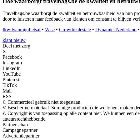
Hoe waarborgt travelbags.be de kwaliteit en betrouw
Travelbags.be waarborgt de kwaliteit en betrouwbaarheid van hun prod
door te luisteren naar feedback van klanten om constant te blijven ver
Ikwilvanmijnfietsaf
•
Wise
•
Crowdrealestate
•
Dynamiet Nederland
klant nieuw
Deel met zorg
X
Facebook
Instagram
LinkedIn
YouTube
Pinterest
TikTok
Mail
RSS
© Commercieel gebruik niet toegestaan.
© Beschermd materiaal. Sommige producten die we tonen, maken deel
© Copyright is van toepassing op alle content hier. We kunnen een d
auteursrechthebbende.
Partnerschap
Campagnepartner
Advertentiepartner