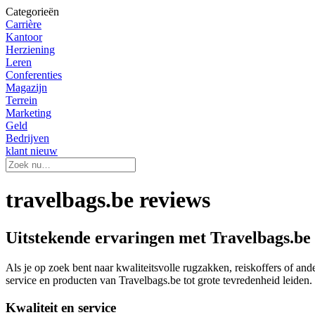
Categorieën
Carrière
Kantoor
Herziening
Leren
Conferenties
Magazijn
Terrein
Marketing
Geld
Bedrijven
klant nieuw
travelbags.be reviews
Uitstekende ervaringen met Travelbags.be
Als je op zoek bent naar kwaliteitsvolle rugzakken, reiskoffers of and
service en producten van Travelbags.be tot grote tevredenheid leiden.
Kwaliteit en service