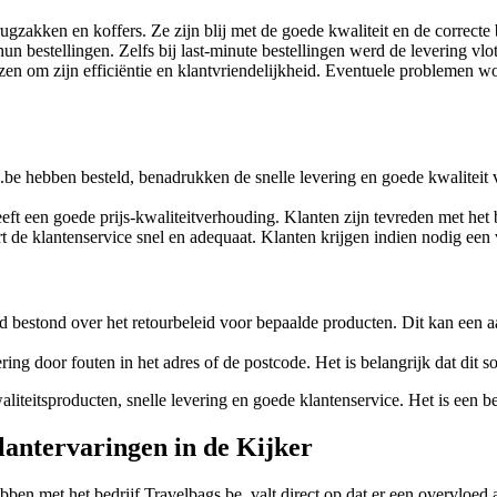
gzakken en koffers. Ze zijn blij met de goede kwaliteit en de correcte
un bestellingen. Zelfs bij last-minute bestellingen werd de levering vlo
en om zijn efficiëntie en klantvriendelijkheid. Eventuele problemen w
.be hebben besteld, benadrukken de snelle levering en goede kwalitei
t een goede prijs-kwaliteitverhouding. Klanten zijn tevreden met het b
rt de klantenservice snel en adequaat. Klanten krijgen indien nodig e
d bestond over het retourbeleid voor bepaalde producten. Dit kan een a
ing door fouten in het adres of de postcode. Het is belangrijk dat dit 
aliteitsproducten, snelle levering en goede klantenservice. Het is een
lantervaringen in de Kijker
bben met het bedrijf Travelbags.be, valt direct op dat er een overvloed