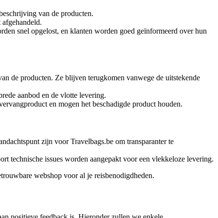
 beschrijving van de producten.
t afgehandeld.
orden snel opgelost, en klanten worden goed geïnformeerd over hun
t van de producten. Ze blijven terugkomen vanwege de uitstekende
rede aanbod en de vlotte levering.
en vervangproduct en mogen het beschadigde product houden.
andachtspunt zijn voor Travelbags.be om transparanter te
soort technische issues worden aangepakt voor een vlekkeloze levering.
 betrouwbare webshop voor al je reisbenodigdheden.
 aan positieve feedback is. Hieronder zullen we enkele