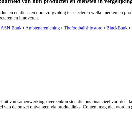
baarheid van hun producten en diensten in vergelijkin
ucten en diensten door zorgvuldig te selecteren welke merken en produc
beteren en innoveren.
•
ASN Bank
•
Ambtenarenlening
•
Thefootballshirtstore
•
BinckBank
•
 uit van samenwerkingsovereenkomsten die ons financieel voordeel k
eel van de omzet ontvangen via productlinks. Content mag niet worden g