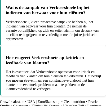
Wat is de aanpak van Verkeersboete bij het
indienen van bezwaar voor hun cliënten?
Verkeersboete lijkt een proactieve aanpak te hebben bij het
indienen van bezwaar voor hun cliënten. Ze nemen de
verantwoordelijkheid op zich en zetten zich in om de zaak van
de cliënt te begrijpen en te verdedigen met de juiste juridische
argumenten.
Hoe reageert Verkeersboete op kritiek en
feedback van klanten?
Het is essentieel dat Verkeersboete openstaat voor kritiek en
feedback van klanten om hun diensten te verbeteren. Het bedrijf
zou moeten streven naar een constructieve dialoog met hun
klanten om eventuele problemen aan te pakken en de
klanttevredenheid te verhogen.
Crowdrealestate
•
USA | EuroSkateshop
•
Cleannutrition
•
Pearle
Studio
•
Cdiscount
•
Kliniek Veldhoven
•
Vloer het Zelf
•
Laminaat-