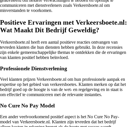
geadviseerd om heldere verwachtingen te hebben en openlijk te
communiceren met dienstverleners zoals Verkeersboete.nl om
misverstanden te voorkomen.
Positieve Ervaringen met Verkeersboete.nl:
Wat Maakt Dit Bedrijf Geweldig?
Verkeersboete.nl heeft een aantal positieve reacties ontvangen van
tevreden klanten die hun diensten hebben gebruikt. In deze recensies
zijn enkele gemeenschappelijke themas te ontdekken die de ervaringen
van klanten positief hebben beïnvloed.
Professionele Dienstverlening
Veel klanten prijzen Verkeersboete.nl om hun professionele aanpak en
expertise op het gebied van verkeersboetes. Klanten merken op dat het
bedrijf goed op de hoogte is van de wet- en regelgeving en in staat is
om effectief te communiceren met de relevante instanties.
No Cure No Pay Model
Een ander veelvoorkomend positief aspect is het No Cure No Pay-
model van Verkeersboete.nl. Klanten zijn tevreden dat het bedrijf
alleen kosten in rekening brengt als de boete met succes wordt