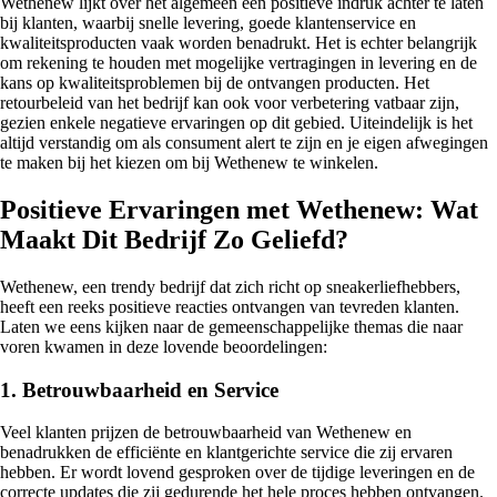
Wethenew lijkt over het algemeen een positieve indruk achter te laten
bij klanten, waarbij snelle levering, goede klantenservice en
kwaliteitsproducten vaak worden benadrukt. Het is echter belangrijk
om rekening te houden met mogelijke vertragingen in levering en de
kans op kwaliteitsproblemen bij de ontvangen producten. Het
retourbeleid van het bedrijf kan ook voor verbetering vatbaar zijn,
gezien enkele negatieve ervaringen op dit gebied. Uiteindelijk is het
altijd verstandig om als consument alert te zijn en je eigen afwegingen
te maken bij het kiezen om bij Wethenew te winkelen.
Positieve Ervaringen met Wethenew: Wat
Maakt Dit Bedrijf Zo Geliefd?
Wethenew, een trendy bedrijf dat zich richt op sneakerliefhebbers,
heeft een reeks positieve reacties ontvangen van tevreden klanten.
Laten we eens kijken naar de gemeenschappelijke themas die naar
voren kwamen in deze lovende beoordelingen:
1. Betrouwbaarheid en Service
Veel klanten prijzen de betrouwbaarheid van Wethenew en
benadrukken de efficiënte en klantgerichte service die zij ervaren
hebben. Er wordt lovend gesproken over de tijdige leveringen en de
correcte updates die zij gedurende het hele proces hebben ontvangen.