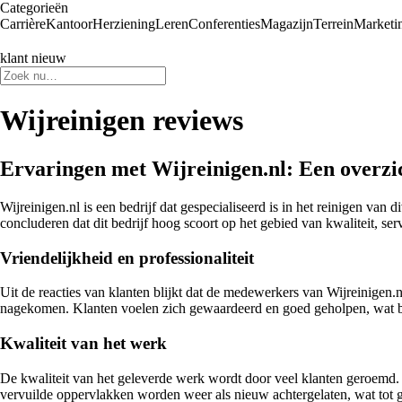
Categorieën
Carrière
Kantoor
Herziening
Leren
Conferenties
Magazijn
Terrein
Marketi
klant nieuw
Wijreinigen reviews
Ervaringen met Wijreinigen.nl: Een overzi
Wijreinigen.nl is een bedrijf dat gespecialiseerd is in het reinigen va
concluderen dat dit bedrijf hoog scoort op het gebied van kwaliteit, ser
Vriendelijkheid en professionaliteit
Uit de reacties van klanten blijkt dat de medewerkers van Wijreinigen
nagekomen. Klanten voelen zich gewaardeerd en goed geholpen, wat bij
Kwaliteit van het werk
De kwaliteit van het geleverde werk wordt door veel klanten geroemd. Of
vervuilde oppervlakken worden weer als nieuw achtergelaten, wat tot gr