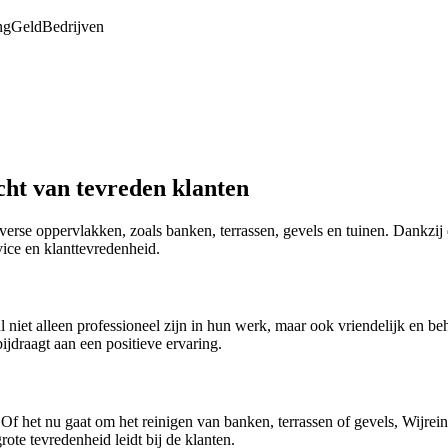
ng
Geld
Bedrijven
cht van tevreden klanten
n diverse oppervlakken, zoals banken, terrassen, gevels en tuinen. Dankz
vice en klanttevredenheid.
.nl niet alleen professioneel zijn in hun werk, maar ook vriendelijk e
draagt aan een positieve ervaring.
 het nu gaat om het reinigen van banken, terrassen of gevels, Wijreinig
ote tevredenheid leidt bij de klanten.