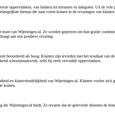
diverse oppervlakken, van banken tot terrassen en dakgoten. Uit de vele po
 belangrijkste themas die naar voren komen in de ervaringen van klanten
n het team van Wijreinigen.nl. Ze worden geprezen om hun goede commu
raagt aan een positieve ervaring.
tent beoordeeld als hoog. Klanten zijn tevreden met het resultaat van 
ekend schoonmaakwerk, zelfs bij sterk vervuilde oppervlakken.
htheid en klantvriendelijkheid van Wijreinigen.nl. Klanten voelen zich 
 te komen.
ing die Wijreinigen.nl biedt. Ze ervaren dat de geleverde diensten de be