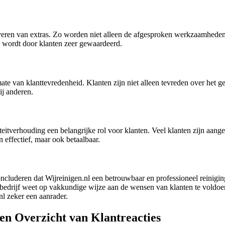
 leveren van extras. Zo worden niet alleen de afgesproken werkzaamhe
g wordt door klanten zeer gewaardeerd.
te van klanttevredenheid. Klanten zijn niet alleen tevreden over het 
ij anderen.
iteitverhouding een belangrijke rol voor klanten. Veel klanten zijn aang
n effectief, maar ook betaalbaar.
uderen dat Wijreinigen.nl een betrouwbaar en professioneel reinigingsbe
t bedrijf weet op vakkundige wijze aan de wensen van klanten te voldoen 
nl zeker een aanrader.
en Overzicht van Klantreacties