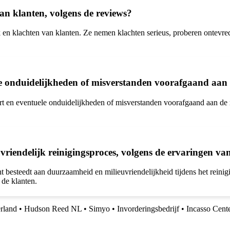
an klanten, volgens de reviews?
ck en klachten van klanten. Ze nemen klachten serieus, proberen ontevr
 onduidelijkheden of misverstanden voorafgaand aan d
 en eventuele onduidelijkheden of misverstanden voorafgaand aan de rei
riendelijk reinigingsproces, volgens de ervaringen va
ht besteedt aan duurzaamheid en milieuvriendelijkheid tijdens het reini
 de klanten.
rland
•
Hudson Reed NL
•
Simyo
•
Invorderingsbedrijf
•
Incasso Cent