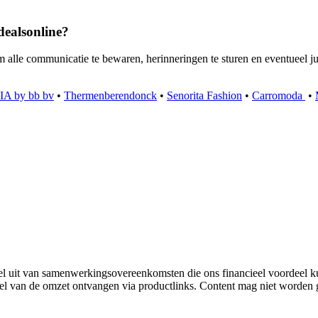
dealsonline?
om alle communicatie te bewaren, herinneringen te sturen en eventueel
IA by bb bv
•
Thermenberendonck
•
Senorita Fashion
•
Carromoda
•
 uit van samenwerkingsovereenkomsten die ons financieel voordeel k
eel van de omzet ontvangen via productlinks. Content mag niet worden g