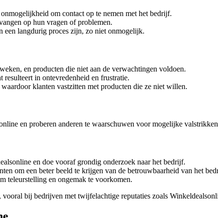
 onmogelijkheid om contact op te nemen met het bedrijf.
tvangen op hun vragen of problemen.
n een langdurig proces zijn, zo niet onmogelijk.
 weken, en producten die niet aan de verwachtingen voldoen.
 resulteert in ontevredenheid en frustratie.
 waardoor klanten vastzitten met producten die ze niet willen.
lsonline en proberen anderen te waarschuwen voor mogelijke valstrikken
dealsonline en doe vooraf grondig onderzoek naar het bedrijf.
anten om een beter beeld te krijgen van de betrouwbaarheid van het bedr
n om teleurstelling en ongemak te voorkomen.
vooral bij bedrijven met twijfelachtige reputaties zoals Winkeldealsonl
ne