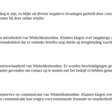
telling te zijn, zo blijkt uit diverse negatieve ervaringen gedeeld doo
en bij deze online retailer.
n retourbeleid van Winkeldealsonline. Klanten klagen over langdurige w
enadrukken dat ze ondanks beloftes nog steeds op terugbetaling wachten
 betrouwbaarheid van Winkeldealsonline. Er worden beschuldigingen geui
r gevonden om contact op te nemen met het bedrijf of hebben gemerkt 
ntenservice en communicatie van Winkeldealsonline. Klanten klagen ov
ënte communicatie kan zorgen voor toenemende frustratie en onzekerheid