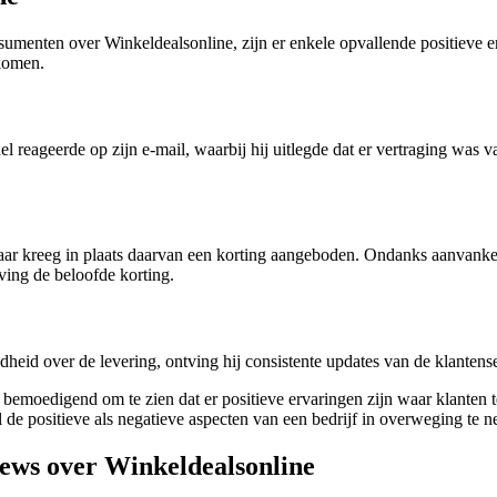
enten over Winkeldealsonline, zijn er enkele opvallende positieve er
komen.
l reageerde op zijn e-mail, waarbij hij uitlegde dat er vertraging was 
aar kreeg in plaats daarvan een korting aangeboden. Ondanks aanvankeli
tving de beloofde korting.
heid over de levering, ontving hij consistente updates van de klantenser
t bemoedigend om te zien dat er positieve ervaringen zijn waar klante
l de positieve als negatieve aspecten van een bedrijf in overweging te
ews over Winkeldealsonline