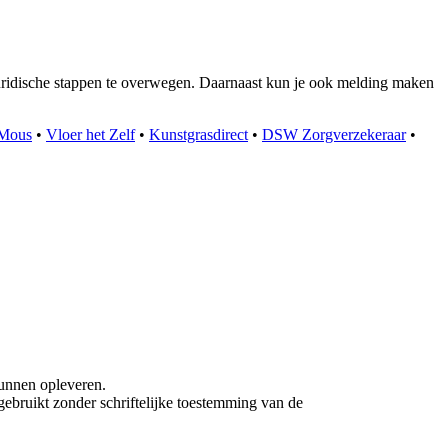
 juridische stappen te overwegen. Daarnaast kun je ook melding maken
Mous
•
Vloer het Zelf
•
Kunstgrasdirect
•
DSW Zorgverzekeraar
•
unnen opleveren.
ebruikt zonder schriftelijke toestemming van de