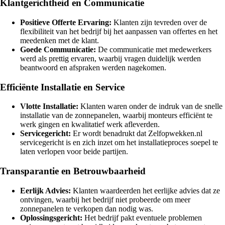
Klantgerichtheid en Communicatie
Positieve Offerte Ervaring:
Klanten zijn tevreden over de
flexibiliteit van het bedrijf bij het aanpassen van offertes en het
meedenken met de klant.
Goede Communicatie:
De communicatie met medewerkers
werd als prettig ervaren, waarbij vragen duidelijk werden
beantwoord en afspraken werden nagekomen.
Efficiënte Installatie en Service
Vlotte Installatie:
Klanten waren onder de indruk van de snelle
installatie van de zonnepanelen, waarbij monteurs efficiënt te
werk gingen en kwalitatief werk afleverden.
Servicegericht:
Er wordt benadrukt dat Zelfopwekken.nl
servicegericht is en zich inzet om het installatieproces soepel te
laten verlopen voor beide partijen.
Transparantie en Betrouwbaarheid
Eerlijk Advies:
Klanten waardeerden het eerlijke advies dat ze
ontvingen, waarbij het bedrijf niet probeerde om meer
zonnepanelen te verkopen dan nodig was.
Oplossingsgericht:
Het bedrijf pakt eventuele problemen