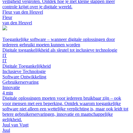
veiligheid vergroten. Ontdek hoe je met kleine stappen meer
controle krijgt over je digitale wereld.
Fleur van den Heuvel
Fleur
van den Heuvel
Toegankelijke software – wanneer digitale oplossingen door
iedereen gebruikt moeten kunnen worden
Digitale toegankelijkheid als sleutel tot inclusieve technologie
IT
IT
Digitale Toegankelijkheid
Inclusieve Technologie
Software Ontwikkeling
Gebruikerservaring
Innovatie
4 min
Digitale oplossingen moeten voor iedereen bruikbaar zijn – ook
voor mensen met een beperking. Ontdek waarom toegankelijke
software niet alleen een wettelijke verplichting is, maar ook leidt tot
betere gebruikerservaringen, innovatie en maatschappelijke
gelijkheid.
Juul van Vugt
Juul