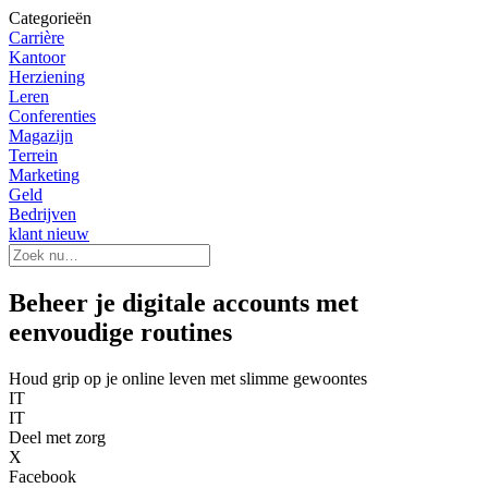
Categorieën
Carrière
Kantoor
Herziening
Leren
Conferenties
Magazijn
Terrein
Marketing
Geld
Bedrijven
klant nieuw
Beheer je digitale accounts met
eenvoudige routines
Houd grip op je online leven met slimme gewoontes
IT
IT
Deel met zorg
X
Facebook