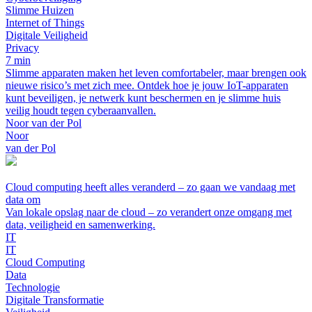
Slimme Huizen
Internet of Things
Digitale Veiligheid
Privacy
7 min
Slimme apparaten maken het leven comfortabeler, maar brengen ook
nieuwe risico’s met zich mee. Ontdek hoe je jouw IoT-apparaten
kunt beveiligen, je netwerk kunt beschermen en je slimme huis
veilig houdt tegen cyberaanvallen.
Noor van der Pol
Noor
van der Pol
Cloud computing heeft alles veranderd – zo gaan we vandaag met
data om
Van lokale opslag naar de cloud – zo verandert onze omgang met
data, veiligheid en samenwerking.
IT
IT
Cloud Computing
Data
Technologie
Digitale Transformatie