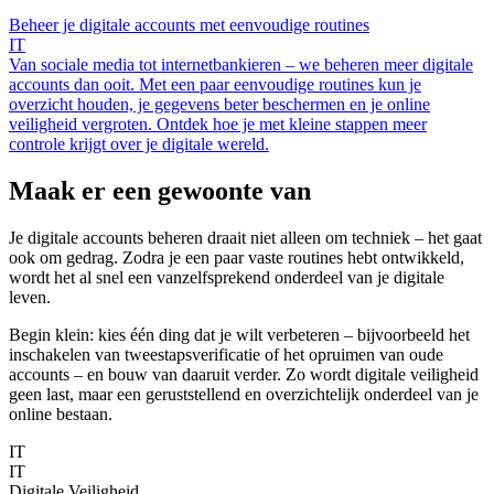
Beheer je digitale accounts met eenvoudige routines
IT
Van sociale media tot internetbankieren – we beheren meer digitale
accounts dan ooit. Met een paar eenvoudige routines kun je
overzicht houden, je gegevens beter beschermen en je online
veiligheid vergroten. Ontdek hoe je met kleine stappen meer
controle krijgt over je digitale wereld.
Maak er een gewoonte van
Je digitale accounts beheren draait niet alleen om techniek – het gaat
ook om gedrag. Zodra je een paar vaste routines hebt ontwikkeld,
wordt het al snel een vanzelfsprekend onderdeel van je digitale
leven.
Begin klein: kies één ding dat je wilt verbeteren – bijvoorbeeld het
inschakelen van tweestapsverificatie of het opruimen van oude
accounts – en bouw van daaruit verder. Zo wordt digitale veiligheid
geen last, maar een geruststellend en overzichtelijk onderdeel van je
online bestaan.
IT
IT
Digitale Veiligheid