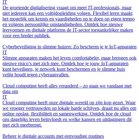
IT
De groeiende digitalisering vraagt om meer IT-professionals, maar
niet iedereen kan een voltijdopleiding volgen. Flexibel leren maakt
het mogelijk om kennis en vaardigheden op te doen op eigen tempo
en volgens persoonlijke omstandigheden. Ontdek hoe nieuwe
leervormen en digitale platforms de IT-sector toegankelijker maken
voor een breder publiek.
Cyberbeveiliging in slimme huizen: Zo bescherm je je IoT-apparaten
IT
Slimme apparaten maken het leven comfortabeler, maar brengen ook
nieuwe risico’s met zich mee. Ontdek hoe je jouw IoT-apparaten
kunt beveiligen, je netwerk kunt beschermen en je slimme huis
veilig houdt tegen cyberaanvallen.
Cloud computing heeft alles veranderd – zo gaan we vandaag met
data om
IT
Cloud computing heeft onze digitale wereld op zijn kop gezet. Waar
we vroeger vertrouwden op lokale harde schijven, draait nu alles om
online opslag, flexibiliteit en samenwerking. Ontdek hoe de cloud
ons dagelijks leven beïnvloedt en welke kansen en uitdagingen dit
met zich meebrengt.
Beheer je digitale accounts met eenvoudige routines