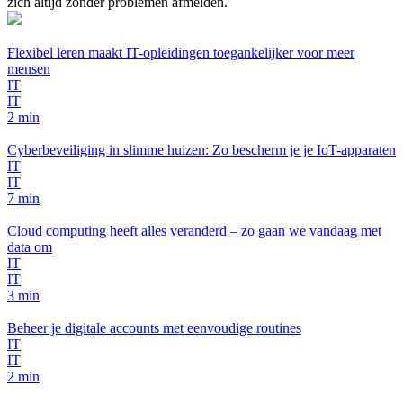
zich altijd zonder problemen afmelden.
Flexibel leren maakt IT-opleidingen toegankelijker voor meer
mensen
IT
IT
2 min
Cyberbeveiliging in slimme huizen: Zo bescherm je je IoT-apparaten
IT
IT
7 min
Cloud computing heeft alles veranderd – zo gaan we vandaag met
data om
IT
IT
3 min
Beheer je digitale accounts met eenvoudige routines
IT
IT
2 min