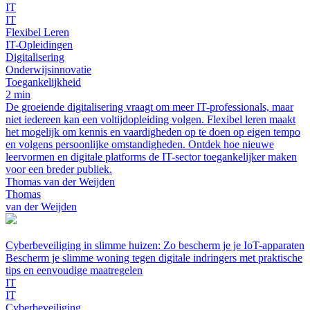
IT
IT
Flexibel Leren
IT-Opleidingen
Digitalisering
Onderwijsinnovatie
Toegankelijkheid
2 min
De groeiende digitalisering vraagt om meer IT-professionals, maar
niet iedereen kan een voltijdopleiding volgen. Flexibel leren maakt
het mogelijk om kennis en vaardigheden op te doen op eigen tempo
en volgens persoonlijke omstandigheden. Ontdek hoe nieuwe
leervormen en digitale platforms de IT-sector toegankelijker maken
voor een breder publiek.
Thomas van der Weijden
Thomas
van der Weijden
Cyberbeveiliging in slimme huizen: Zo bescherm je je IoT-apparaten
Bescherm je slimme woning tegen digitale indringers met praktische
tips en eenvoudige maatregelen
IT
IT
Cyberbeveiliging