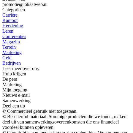
promotie@lokaalweb.nl
Categorieën
Carrière
Kantoor
Herziening
Leren
Conferenties
Magazijn
Terrein
Marketing
Geld
Bedrijven
Leer meer over ons
Hulp krijgen
De pers
Marketing
Mijn toegang
Nieuws e-mail
Samenwerking
Deel een tip
© Commercieel gebruik niet toegestaan.
© Beschermd materiaal. Sommige producten die we tonen, maken
deel uit van samenwerkingsovereenkomsten die ons financieel
voordeel kunnen opleveren.
© Copyright is van toepassing op alle content hier. We kunnen een