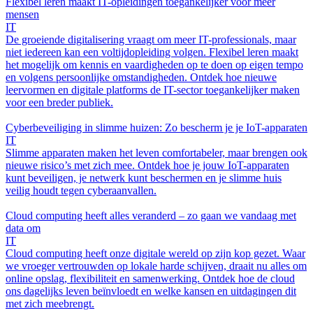
Flexibel leren maakt IT-opleidingen toegankelijker voor meer
mensen
IT
De groeiende digitalisering vraagt om meer IT-professionals, maar
niet iedereen kan een voltijdopleiding volgen. Flexibel leren maakt
het mogelijk om kennis en vaardigheden op te doen op eigen tempo
en volgens persoonlijke omstandigheden. Ontdek hoe nieuwe
leervormen en digitale platforms de IT-sector toegankelijker maken
voor een breder publiek.
Cyberbeveiliging in slimme huizen: Zo bescherm je je IoT-apparaten
IT
Slimme apparaten maken het leven comfortabeler, maar brengen ook
nieuwe risico’s met zich mee. Ontdek hoe je jouw IoT-apparaten
kunt beveiligen, je netwerk kunt beschermen en je slimme huis
veilig houdt tegen cyberaanvallen.
Cloud computing heeft alles veranderd – zo gaan we vandaag met
data om
IT
Cloud computing heeft onze digitale wereld op zijn kop gezet. Waar
we vroeger vertrouwden op lokale harde schijven, draait nu alles om
online opslag, flexibiliteit en samenwerking. Ontdek hoe de cloud
ons dagelijks leven beïnvloedt en welke kansen en uitdagingen dit
met zich meebrengt.