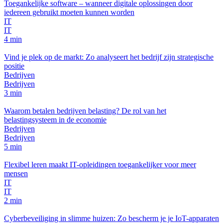
Toegankelijke software – wanneer digitale oplossingen door
iedereen gebruikt moeten kunnen worden
IT
IT
4 min
Vind je plek op de markt: Zo analyseert het bedrijf zijn strategische
positie
Bedrijven
Bedrijven
3 min
Waarom betalen bedrijven belasting? De rol van het
belastingsysteem in de economie
Bedrijven
Bedrijven
5 min
Flexibel leren maakt IT-opleidingen toegankelijker voor meer
mensen
IT
IT
2 min
Cyberbeveiliging in slimme huizen: Zo bescherm je je IoT-apparaten