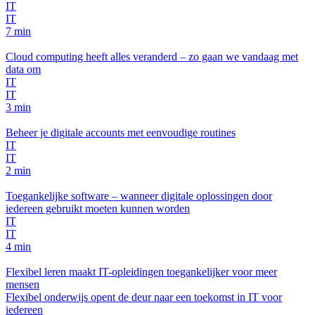
IT
IT
7 min
Cloud computing heeft alles veranderd – zo gaan we vandaag met
data om
IT
IT
3 min
Beheer je digitale accounts met eenvoudige routines
IT
IT
2 min
Toegankelijke software – wanneer digitale oplossingen door
iedereen gebruikt moeten kunnen worden
IT
IT
4 min
Flexibel leren maakt IT-opleidingen toegankelijker voor meer
mensen
Flexibel onderwijs opent de deur naar een toekomst in IT voor
iedereen