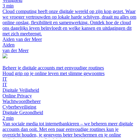
Veiligheid
3 min
Cloud computing heeft onze digitale wereld op zijn kop gezet. Waar
we vroeger vertrouwden op lokale harde schijven, draait nu alles om
online opslag, flexibiliteit en samenwerking. Ontdek hoe de cloud
ons dagelijks leven beïnvloedt en welke kansen en uitdagingen dit
met zich meebrengt.
Aiden van der Meer
Aiden
van der Meer
Beheer je digitale accounts met eenvoudige routines
Houd grip op je online leven met slimme gewoontes
IT
IT
Digitale Veiligheid
Online Privacy
Wachtwoordbeheer
Cyberbeveiliging
Digitale Gezondheid
2 min
Van sociale media tot internetbankieren – we beheren meer digitale
accounts dan ooit. Met een paar eenvoudige routines kun je
overzicht houden, je gegevens beter beschermen en je online