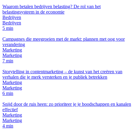
Waarom betalen bedrijven belasting? De rol van het
belastingsysteem in de economie
Bedrijven
Bedrijven
5 min
Campagnes die meegroeien met de markt: plannen met oog voor
verandering
Marketing
Marketing
7 min
Storytelling in contentmarketing – de kunst van het creëren van
verhalen die je merk versterken en je publiek betrekken
Marketing
Marketing
6 min
Snijd door de ruis heen: zo prioriteer je je boodschappen en kanalen
effectief
Marketing
Marketing
4 min