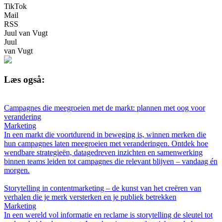
TikTok
Mail
RSS
Juul van Vugt
Juul
van Vugt
Læs også:
Campagnes die meegroeien met de markt: plannen met oog voor
verandering
Marketing
In een markt die voortdurend in beweging is, winnen merken die
hun campagnes laten meegroeien met veranderingen. Ontdek hoe
wendbare strategieën, datagedreven inzichten en samenwerking
binnen teams leiden tot campagnes die relevant blijven – vandaag én
morgen.
Storytelling in contentmarketing – de kunst van het creëren van
verhalen die je merk versterken en je publiek betrekken
Marketing
In een wereld vol informatie en reclame is storytelling de sleutel tot