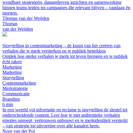
wendbare strategieën, datagedreven inzichten en samenwerking
binnen teams leiden tot campagnes die relevant blijven – vandaag én
morgen.
Thomas van der Weijden
Thomas
van der Weijden
Storytelling in contentmarketing – de kunst van het creëren van
verhalen die je merk versterken en je publiek betrekken
Ontdek hoe sterke verhalen je merk tot leven brengen en je publiek
écht raken
Marketing
Marketing
Storytelling
Contentmarketing
Merkstrategie
Communicatie
Branding
6 min
In een wereld vol informatie en reclame is storytelling de sleutel tot
onderscheidende content. Leer hoe je met authentieke verhalen
emoties oproept, vertrouwen opbouwt en je merkidentiteit versterkt
– van strategie tot uitvoering over alle kanalen heen.
Noor van der Pol