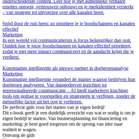
onderscheidende content. Leer hoe je met authentieke verhalen
emoties oproept, vertrouwen opbouwt en je merkidentiteit versterkt
– van strategie tot uitvoering over alle kanalen heen.
Snijd door de ruis heen: zo prioriteer je je boodschappen en kanalen
effectief
Marketing
In een wereld vol communicatieruis is focus belangrijker dan ooit.
Ontdek hoe je jouw boodschappen en kanalen effectief prioriteert,
zodat je met meer impact communiceert en de aandacht krijgt die je
verdient.
Kunstmatige intelligentie als nieuwe partner in doelgroepanalyse
Marketing
Kunstmatige intelligentie verandert de manier waarop bedrijven hun
doelgroep analyseren. Van datagedreven inzichten tot
gepersonaliseerde communicatie – AI biedt marketeers krachtige
tools om gedrag te voorspellen en strategieën te verfijnen, zonder de
menselijke factor uit het oog te verliezen.
De perfecte gids voor het starten van je eigen bedrijf
Dit e-book geeft je een duidelijk overzicht van wat er nodig is om je
eigen bedrijf te starten. Van businessplanning tot financiering en
marketing: je bent goed toegerust om de sprong van idee naar
realiteit te wagen.
Ontvang de gids