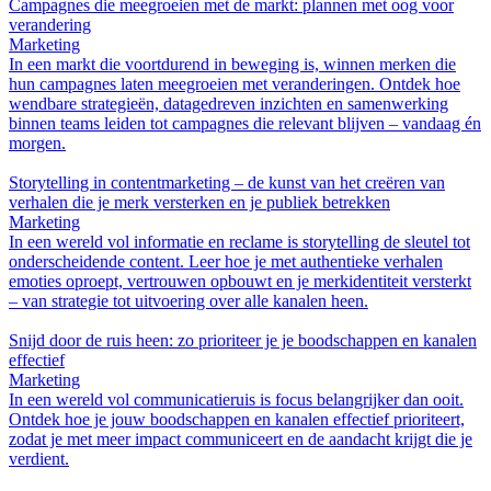
Campagnes die meegroeien met de markt: plannen met oog voor
verandering
Marketing
In een markt die voortdurend in beweging is, winnen merken die
hun campagnes laten meegroeien met veranderingen. Ontdek hoe
wendbare strategieën, datagedreven inzichten en samenwerking
binnen teams leiden tot campagnes die relevant blijven – vandaag én
morgen.
Storytelling in contentmarketing – de kunst van het creëren van
verhalen die je merk versterken en je publiek betrekken
Marketing
In een wereld vol informatie en reclame is storytelling de sleutel tot
onderscheidende content. Leer hoe je met authentieke verhalen
emoties oproept, vertrouwen opbouwt en je merkidentiteit versterkt
– van strategie tot uitvoering over alle kanalen heen.
Snijd door de ruis heen: zo prioriteer je je boodschappen en kanalen
effectief
Marketing
In een wereld vol communicatieruis is focus belangrijker dan ooit.
Ontdek hoe je jouw boodschappen en kanalen effectief prioriteert,
zodat je met meer impact communiceert en de aandacht krijgt die je
verdient.