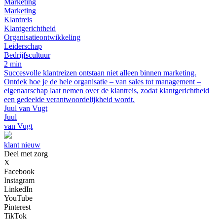
Marketing
Marketing
Klantreis
Klantgerichtheid
Organisatieontwikkeling
Leiderschap
Bedrijfscultuur
2 min
Succesvolle klantreizen ontstaan niet alleen binnen marketing.
Ontdek hoe je de hele organisatie – van sales tot management –
eigenaarschap laat nemen over de klantreis, zodat klantgerichtheid
een gedeelde verantwoordelijkheid wordt.
Juul van Vugt
Juul
van Vugt
klant nieuw
Deel met zorg
X
Facebook
Instagram
LinkedIn
YouTube
Pinterest
TikTok