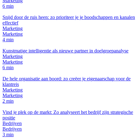
Marketing
6 min
Snijd door de ruis heen: zo prioriteer je je boodschappen en kanalen
effectief
Marketing
Marketing
4 min
Kunstmatige intelligentie als nieuwe partner in doelgroepanalyse
Marketing
Marketing
6 min
De hele organisatie aan boord: zo creëer je eigenaarschap voor de
klantreis
Marketing
Marketing
2 min
Vind je plek op de markt: Zo analyseert het bedrijf zijn strategische
positie
Bedrijven
Bedrijven
3 min