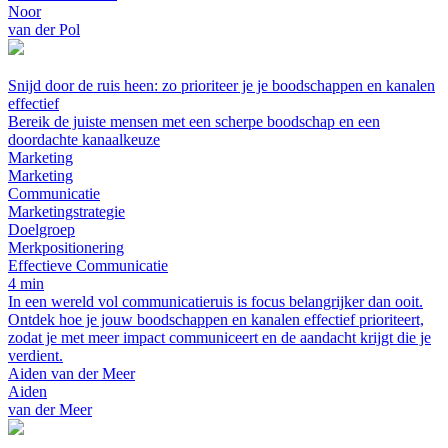
Noor
van der Pol
Snijd door de ruis heen: zo prioriteer je je boodschappen en kanalen
effectief
Bereik de juiste mensen met een scherpe boodschap en een
doordachte kanaalkeuze
Marketing
Marketing
Communicatie
Marketingstrategie
Doelgroep
Merkpositionering
Effectieve Communicatie
4 min
In een wereld vol communicatieruis is focus belangrijker dan ooit.
Ontdek hoe je jouw boodschappen en kanalen effectief prioriteert,
zodat je met meer impact communiceert en de aandacht krijgt die je
verdient.
Aiden van der Meer
Aiden
van der Meer