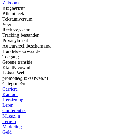
Zijboom
Blogbericht
Bibliotheek
Tekstuniversum
Voer
Rechtssysteem
Tracking-bestanden
Privacybeleid
Auteursrechtbescherming
Handelsvoorwaarden
Toegang
Groene transitie
KlantNieuw.nl
Lokaal Web
promotie@lokaalweb.nl
Categorieën
Carrière
Kantoor
Herziening
Leren
Conferenties
Magazijn
Terrein
Marketing
Geld