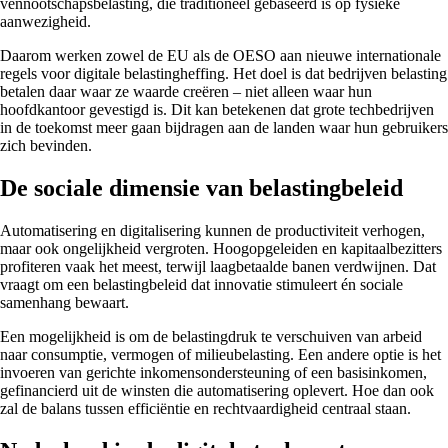
vennootschapsbelasting, die traditioneel gebaseerd is op fysieke
aanwezigheid.
Daarom werken zowel de EU als de OESO aan nieuwe internationale
regels voor digitale belastingheffing. Het doel is dat bedrijven belasting
betalen daar waar ze waarde creëren – niet alleen waar hun
hoofdkantoor gevestigd is. Dit kan betekenen dat grote techbedrijven
in de toekomst meer gaan bijdragen aan de landen waar hun gebruikers
zich bevinden.
De sociale dimensie van belastingbeleid
Automatisering en digitalisering kunnen de productiviteit verhogen,
maar ook ongelijkheid vergroten. Hoogopgeleiden en kapitaalbezitters
profiteren vaak het meest, terwijl laagbetaalde banen verdwijnen. Dat
vraagt om een belastingbeleid dat innovatie stimuleert én sociale
samenhang bewaart.
Een mogelijkheid is om de belastingdruk te verschuiven van arbeid
naar consumptie, vermogen of milieubelasting. Een andere optie is het
invoeren van gerichte inkomensondersteuning of een basisinkomen,
gefinancierd uit de winsten die automatisering oplevert. Hoe dan ook
zal de balans tussen efficiëntie en rechtvaardigheid centraal staan.