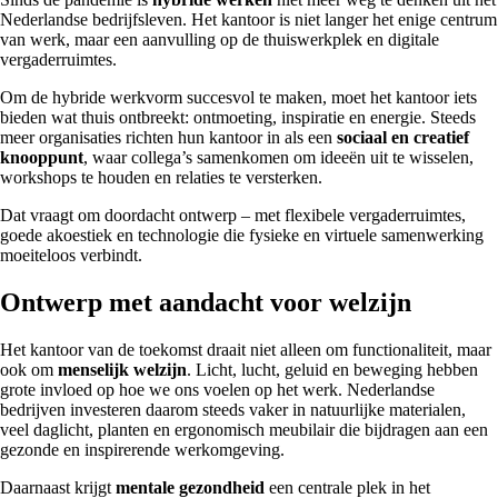
Nederlandse bedrijfsleven. Het kantoor is niet langer het enige centrum
van werk, maar een aanvulling op de thuiswerkplek en digitale
vergaderruimtes.
Om de hybride werkvorm succesvol te maken, moet het kantoor iets
bieden wat thuis ontbreekt: ontmoeting, inspiratie en energie. Steeds
meer organisaties richten hun kantoor in als een
sociaal en creatief
knooppunt
, waar collega’s samenkomen om ideeën uit te wisselen,
workshops te houden en relaties te versterken.
Dat vraagt om doordacht ontwerp – met flexibele vergaderruimtes,
goede akoestiek en technologie die fysieke en virtuele samenwerking
moeiteloos verbindt.
Ontwerp met aandacht voor welzijn
Het kantoor van de toekomst draait niet alleen om functionaliteit, maar
ook om
menselijk welzijn
. Licht, lucht, geluid en beweging hebben
grote invloed op hoe we ons voelen op het werk. Nederlandse
bedrijven investeren daarom steeds vaker in natuurlijke materialen,
veel daglicht, planten en ergonomisch meubilair die bijdragen aan een
gezonde en inspirerende werkomgeving.
Daarnaast krijgt
mentale gezondheid
een centrale plek in het