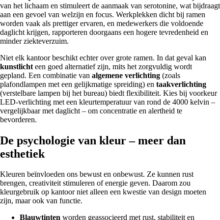
van het lichaam en stimuleert de aanmaak van serotonine, wat bijdraagt
aan een gevoel van welzijn en focus. Werkplekken dicht bij ramen
worden vaak als prettiger ervaren, en medewerkers die voldoende
daglicht krijgen, rapporteren doorgaans een hogere tevredenheid en
minder ziekteverzuim.
Niet elk kantoor beschikt echter over grote ramen. In dat geval kan
kunstlicht
een goed alternatief zijn, mits het zorgvuldig wordt
gepland. Een combinatie van
algemene verlichting
(zoals
plafondlampen met een gelijkmatige spreiding) en
taakverlichting
(verstelbare lampen bij het bureau) biedt flexibiliteit. Kies bij voorkeur
LED-verlichting met een kleurtemperatuur van rond de 4000 kelvin –
vergelijkbaar met daglicht – om concentratie en alertheid te
bevorderen.
De psychologie van kleur – meer dan
esthetiek
Kleuren beïnvloeden ons bewust en onbewust. Ze kunnen rust
brengen, creativiteit stimuleren of energie geven. Daarom zou
kleurgebruik op kantoor niet alleen een kwestie van design moeten
zijn, maar ook van functie.
Blauwtinten
worden geassocieerd met rust, stabiliteit en