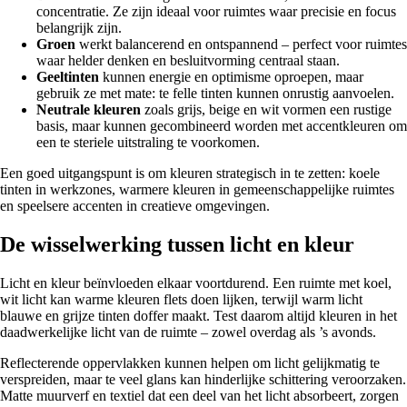
concentratie. Ze zijn ideaal voor ruimtes waar precisie en focus
belangrijk zijn.
Groen
werkt balancerend en ontspannend – perfect voor ruimtes
waar helder denken en besluitvorming centraal staan.
Geeltinten
kunnen energie en optimisme oproepen, maar
gebruik ze met mate: te felle tinten kunnen onrustig aanvoelen.
Neutrale kleuren
zoals grijs, beige en wit vormen een rustige
basis, maar kunnen gecombineerd worden met accentkleuren om
een te steriele uitstraling te voorkomen.
Een goed uitgangspunt is om kleuren strategisch in te zetten: koele
tinten in werkzones, warmere kleuren in gemeenschappelijke ruimtes
en speelsere accenten in creatieve omgevingen.
De wisselwerking tussen licht en kleur
Licht en kleur beïnvloeden elkaar voortdurend. Een ruimte met koel,
wit licht kan warme kleuren flets doen lijken, terwijl warm licht
blauwe en grijze tinten doffer maakt. Test daarom altijd kleuren in het
daadwerkelijke licht van de ruimte – zowel overdag als ’s avonds.
Reflecterende oppervlakken kunnen helpen om licht gelijkmatig te
verspreiden, maar te veel glans kan hinderlijke schittering veroorzaken.
Matte muurverf en textiel dat een deel van het licht absorbeert, zorgen