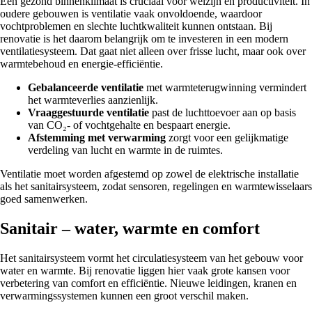
Een gezond binnenklimaat is cruciaal voor welzijn en productiviteit. In
oudere gebouwen is ventilatie vaak onvoldoende, waardoor
vochtproblemen en slechte luchtkwaliteit kunnen ontstaan. Bij
renovatie is het daarom belangrijk om te investeren in een modern
ventilatiesysteem. Dat gaat niet alleen over frisse lucht, maar ook over
warmtebehoud en energie-efficiëntie.
Gebalanceerde ventilatie
met warmteterugwinning vermindert
het warmteverlies aanzienlijk.
Vraaggestuurde ventilatie
past de luchttoevoer aan op basis
van CO₂- of vochtgehalte en bespaart energie.
Afstemming met verwarming
zorgt voor een gelijkmatige
verdeling van lucht en warmte in de ruimtes.
Ventilatie moet worden afgestemd op zowel de elektrische installatie
als het sanitairsysteem, zodat sensoren, regelingen en warmtewisselaars
goed samenwerken.
Sanitair – water, warmte en comfort
Het sanitairsysteem vormt het circulatiesysteem van het gebouw voor
water en warmte. Bij renovatie liggen hier vaak grote kansen voor
verbetering van comfort en efficiëntie. Nieuwe leidingen, kranen en
verwarmingssystemen kunnen een groot verschil maken.