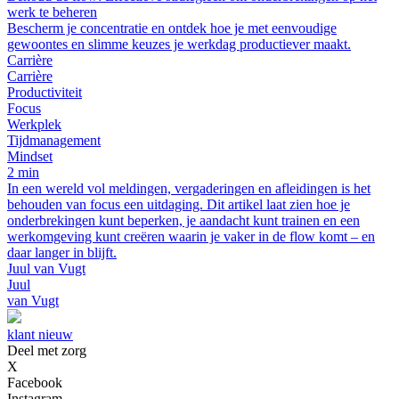
werk te beheren
Bescherm je concentratie en ontdek hoe je met eenvoudige
gewoontes en slimme keuzes je werkdag productiever maakt.
Carrière
Carrière
Productiviteit
Focus
Werkplek
Tijdmanagement
Mindset
2 min
In een wereld vol meldingen, vergaderingen en afleidingen is het
behouden van focus een uitdaging. Dit artikel laat zien hoe je
onderbrekingen kunt beperken, je aandacht kunt trainen en een
werkomgeving kunt creëren waarin je vaker in de flow komt – en
daar langer in blijft.
Juul van Vugt
Juul
van Vugt
klant nieuw
Deel met zorg
X
Facebook
Instagram