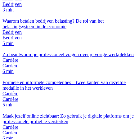
Bedrijven
3 min
Waarom betalen bedrijven belasting? De rol van het
belastingsysteem in de economie
Bedrijven
Bedrijven
5 min
Zo beantwoord je professioneel vragen over je vorige werkplekken
Carrière
Carrière
6 min
Formele en informele competenties – twee kanten van dezelfde
medaille in het werkleven
Carrière
Carrière
5 min
Maak jezelf online zichtbaar: Zo gebruik je digitale platforms om je
professionele profiel te versterken
Carrière
Carrière
6 min