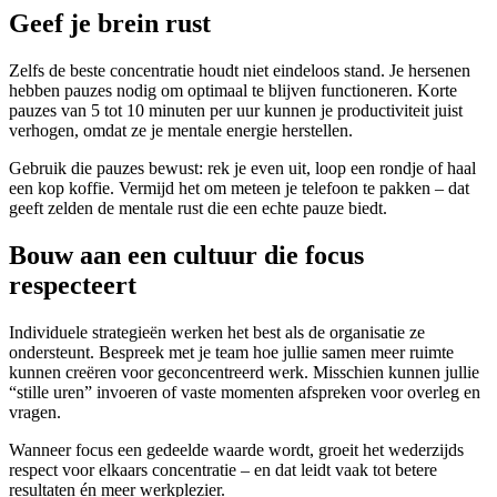
Geef je brein rust
Zelfs de beste concentratie houdt niet eindeloos stand. Je hersenen
hebben pauzes nodig om optimaal te blijven functioneren. Korte
pauzes van 5 tot 10 minuten per uur kunnen je productiviteit juist
verhogen, omdat ze je mentale energie herstellen.
Gebruik die pauzes bewust: rek je even uit, loop een rondje of haal
een kop koffie. Vermijd het om meteen je telefoon te pakken – dat
geeft zelden de mentale rust die een echte pauze biedt.
Bouw aan een cultuur die focus
respecteert
Individuele strategieën werken het best als de organisatie ze
ondersteunt. Bespreek met je team hoe jullie samen meer ruimte
kunnen creëren voor geconcentreerd werk. Misschien kunnen jullie
“stille uren” invoeren of vaste momenten afspreken voor overleg en
vragen.
Wanneer focus een gedeelde waarde wordt, groeit het wederzijds
respect voor elkaars concentratie – en dat leidt vaak tot betere
resultaten én meer werkplezier.