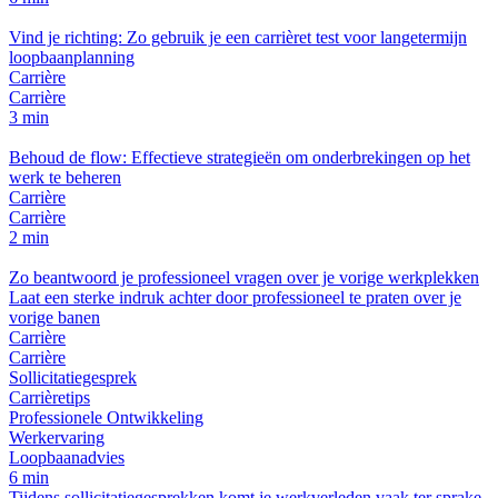
Vind je richting: Zo gebruik je een carrièret test voor langetermijn
loopbaanplanning
Carrière
Carrière
3 min
Behoud de flow: Effectieve strategieën om onderbrekingen op het
werk te beheren
Carrière
Carrière
2 min
Zo beantwoord je professioneel vragen over je vorige werkplekken
Laat een sterke indruk achter door professioneel te praten over je
vorige banen
Carrière
Carrière
Sollicitatiegesprek
Carrièretips
Professionele Ontwikkeling
Werkervaring
Loopbaanadvies
6 min
Tijdens sollicitatiegesprekken komt je werkverleden vaak ter sprake.