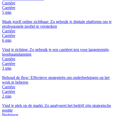
Carrière
Carrière
5 min
Maak jezelf online zichtbaar: Zo gebruik je digitale platforms om je
professionele profiel te versterken
Carrière
Carrière
6 min
Vind je richting: Zo gebruik je een carrièret test voor langetermijn
loopbaanplanning
Carrière
Carrière
3 min
Behoud de flow: Effectieve strategieën om onderbrekingen op het
werk te beheren
Carrière
Carrière
2 min
Vind je plek op de markt: Zo analyseert het bedrijf zijn strategische
positie
Bedrijven