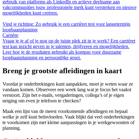
gebruik van platforms als LinkedIn en actieve deelname aan
vakcommunities jouw professionele merk kunt versterken en nieuwe
mogelijkheden kunt creëren.
Vind je richting: Zo gebruik je een carrièret test voor langetermijn
loopbaanplanning
Carrière
Vraag je je af of je nog op de juiste plek zit in je werk? Een carrièret
test kan inzicht geven in je talenten, drijfveren en mogelijkheden.
Leer hoe je de resultaten gebruikt als kompas voor duurzame
loopbaanplanning en persoonlijke groei.
Breng je grootste afleidingen in kaart
Voordat je onderbrekingen kunt aanpakken, moet je weten waar ze
vandaan komen. Observeer een week lang wat je focus het vaakst
verstoort. Zijn het e-mails, vergaderingen, collega’s of je eigen
neiging om even je telefoon te checken?
Maak een lijst van de meest voorkomende afleidingen en bepaal
welke je zelf kunt beïnvloeden. Vaak blijkt dat veel onderbrekingen
te voorkomen zijn met kleine aanpassingen in je werkgewoonten of
planning.