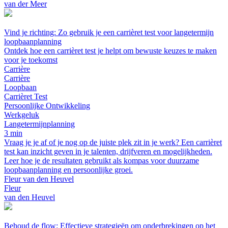
van der Meer
Vind je richting: Zo gebruik je een carrièret test voor langetermijn
loopbaanplanning
Ontdek hoe een carrièret test je helpt om bewuste keuzes te maken
voor je toekomst
Carrière
Carrière
Loopbaan
Carrièret Test
Persoonlijke Ontwikkeling
Werkgeluk
Langetermijnplanning
3 min
Vraag je je af of je nog op de juiste plek zit in je werk? Een carrièret
test kan inzicht geven in je talenten, drijfveren en mogelijkheden.
Leer hoe je de resultaten gebruikt als kompas voor duurzame
loopbaanplanning en persoonlijke groei.
Fleur van den Heuvel
Fleur
van den Heuvel
Behoud de flow: Effectieve strategieën om onderbrekingen op het