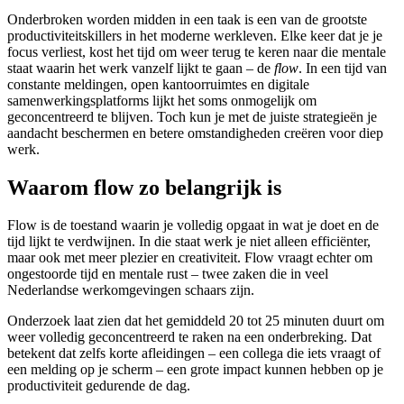
Onderbroken worden midden in een taak is een van de grootste
productiviteitskillers in het moderne werkleven. Elke keer dat je je
focus verliest, kost het tijd om weer terug te keren naar die mentale
staat waarin het werk vanzelf lijkt te gaan – de
flow
. In een tijd van
constante meldingen, open kantoorruimtes en digitale
samenwerkingsplatforms lijkt het soms onmogelijk om
geconcentreerd te blijven. Toch kun je met de juiste strategieën je
aandacht beschermen en betere omstandigheden creëren voor diep
werk.
Waarom flow zo belangrijk is
Flow is de toestand waarin je volledig opgaat in wat je doet en de
tijd lijkt te verdwijnen. In die staat werk je niet alleen efficiënter,
maar ook met meer plezier en creativiteit. Flow vraagt echter om
ongestoorde tijd en mentale rust – twee zaken die in veel
Nederlandse werkomgevingen schaars zijn.
Onderzoek laat zien dat het gemiddeld 20 tot 25 minuten duurt om
weer volledig geconcentreerd te raken na een onderbreking. Dat
betekent dat zelfs korte afleidingen – een collega die iets vraagt of
een melding op je scherm – een grote impact kunnen hebben op je
productiviteit gedurende de dag.