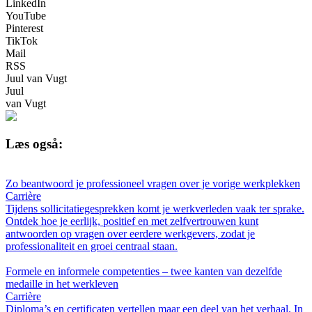
LinkedIn
YouTube
Pinterest
TikTok
Mail
RSS
Juul van Vugt
Juul
van Vugt
Læs også:
Zo beantwoord je professioneel vragen over je vorige werkplekken
Carrière
Tijdens sollicitatiegesprekken komt je werkverleden vaak ter sprake.
Ontdek hoe je eerlijk, positief en met zelfvertrouwen kunt
antwoorden op vragen over eerdere werkgevers, zodat je
professionaliteit en groei centraal staan.
Formele en informele competenties – twee kanten van dezelfde
medaille in het werkleven
Carrière
Diploma’s en certificaten vertellen maar een deel van het verhaal. In