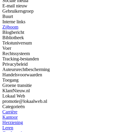
Sociale media
E-mail nieuw
Gebruikersgroep
Buurt
Interne links
Zijboom
Blogbericht
Bibliotheek
Tekstuniversum
Voer
Rechtssysteem
Tracking-bestanden
Privacybeleid
Auteursrechtbescherming
Handelsvoorwaarden
Toegang
Groene transitie
KlantNieuw.nl
Lokaal Web
promotie@lokaalweb.nl
Categorieën
Carrière
Kantoor
Herziening
Leren