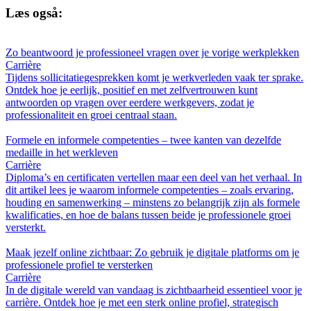
Læs også:
Zo beantwoord je professioneel vragen over je vorige werkplekken
Carrière
Tijdens sollicitatiegesprekken komt je werkverleden vaak ter sprake.
Ontdek hoe je eerlijk, positief en met zelfvertrouwen kunt
antwoorden op vragen over eerdere werkgevers, zodat je
professionaliteit en groei centraal staan.
Formele en informele competenties – twee kanten van dezelfde
medaille in het werkleven
Carrière
Diploma’s en certificaten vertellen maar een deel van het verhaal. In
dit artikel lees je waarom informele competenties – zoals ervaring,
houding en samenwerking – minstens zo belangrijk zijn als formele
kwalificaties, en hoe de balans tussen beide je professionele groei
versterkt.
Maak jezelf online zichtbaar: Zo gebruik je digitale platforms om je
professionele profiel te versterken
Carrière
In de digitale wereld van vandaag is zichtbaarheid essentieel voor je
carrière. Ontdek hoe je met een sterk online profiel, strategisch