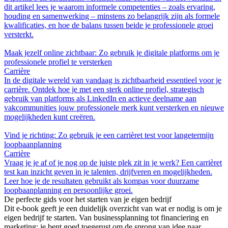
dit artikel lees je waarom informele competenties – zoals ervaring,
houding en samenwerking – minstens zo belangrijk zijn als formele
kwalificaties, en hoe de balans tussen beide je professionele groei
versterkt.
Maak jezelf online zichtbaar: Zo gebruik je digitale platforms om je
professionele profiel te versterken
Carrière
In de digitale wereld van vandaag is zichtbaarheid essentieel voor je
carrière. Ontdek hoe je met een sterk online profiel, strategisch
gebruik van platforms als LinkedIn en actieve deelname aan
vakcommunities jouw professionele merk kunt versterken en nieuwe
mogelijkheden kunt creëren.
Vind je richting: Zo gebruik je een carrièret test voor langetermijn
loopbaanplanning
Carrière
Vraag je je af of je nog op de juiste plek zit in je werk? Een carrièret
test kan inzicht geven in je talenten, drijfveren en mogelijkheden.
Leer hoe je de resultaten gebruikt als kompas voor duurzame
loopbaanplanning en persoonlijke groei.
De perfecte gids voor het starten van je eigen bedrijf
Dit e-book geeft je een duidelijk overzicht van wat er nodig is om je
eigen bedrijf te starten. Van businessplanning tot financiering en
marketing: je bent goed toegerust om de sprong van idee naar